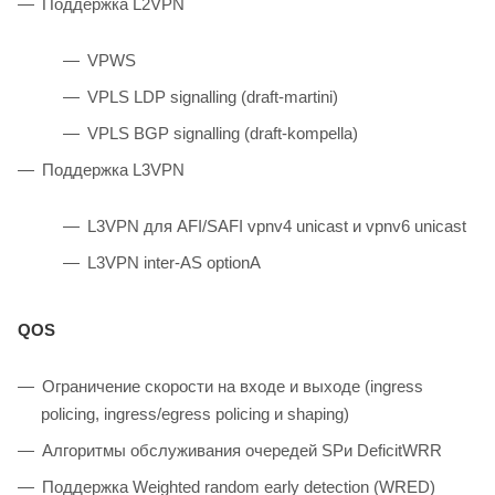
Поддержка L2VPN
VPWS
VPLS LDP signalling (draft-martini)
VPLS BGP signalling (draft-kompella)
Поддержка L3VPN
L3VPN для AFI/SAFI vpnv4 unicast и vpnv6 unicast
L3VPN inter-AS optionA
QOS
Ограничение скорости на входе и выходе (ingress
policing, ingress/egress policing и shaping)
Алгоритмы обслуживания очередей SPи DeficitWRR
Поддержка Weighted random early detection (WRED)