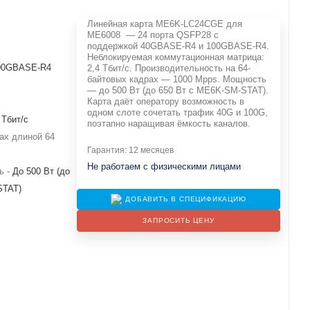
Линейная карта ME6K-LC24CGE для
ME6008 — 24 порта QSFP28 с
поддержкой 40GBASE‐R4 и 100GBASE‐R4.
Неблокируемая коммутационная матрица:
00GBASE-R4
2,4 Тбит/с. Производительность на 64‐
байтовых кадрах — 1000 Mpps. Мощность
— до 500 Вт (до 650 Вт с ME6K‐SM‐STAT).
Карта даёт оператору возможность в
одном слоте сочетать трафик 40G и 100G,
 Тбит/с
поэтапно наращивая ёмкость каналов.
ах длиной 64
Гарантия: 12 месяцев
Не работаем с физическими лицами
ь -
До 500 Вт (до
STAT)
ДОБАВИТЬ В СПЕЦИФИКАЦИЮ
ЗАПРОСИТЬ ЦЕНУ