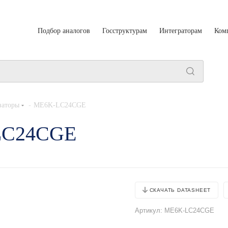
Подбор аналогов
Госструктурам
Интеграторам
Ком
-
заторы
ME6K-LC24CGE
-LC24CGE
СКАЧАТЬ DATASHEET
Артикул:
ME6K-LC24CGE