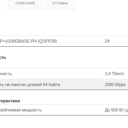
ОПИСАНИЕ
ОТЗЫВЫ
P+)/100GBASE-R4 (QSFP28)
24
сть
бность
2,4 Тбит/с
ь на пакетах длиной 64 байта
1000 Mpps
теристики
ребляемая мощность
До 500 Вт 