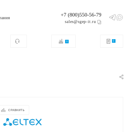
+7 (800)550-56-79
пания
sales@sgep-it.ru
0
0
СРАВНИТЬ