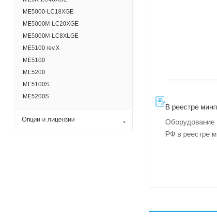
ME5000-LC18XGE
ME5000M-LC20XGE
ME5000M-LC8XLGE
ME5100 rev.X
ME5100
ME5200
MЕ5100S
ME5200S
В реестре мин
Опции и лицензии
Оборудование 
РФ в реестре 