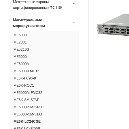
Межсетевые экраны
сертифицированные ФСТЭК
Магистральные
маршрутизаторы
ME6008
ME2001
ME5210S
ME5000
ME5000M
ME5000-FMC16
ME6K-FC96-8
ME6K-RCC1
ME5000M-FMC32
ME6K-SM-STAT
ME5000-SM-STAT2
ME5000-SM-STAT
ME6K-LC24CGE
ME6K-LC48XGE