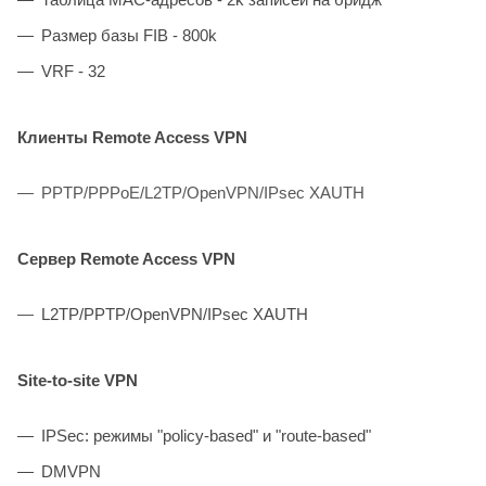
Размер базы FIB - 800k
VRF - 32
Клиенты Remote Access VPN
PPTP/PPPoE/L2TP/OpenVPN/IPsec XAUTH
Сервер Remote Access VPN
L2TP/PPTP/OpenVPN/IPsec XAUTH
Site-to-site VPN
IPSec: режимы "policy-based" и "route-based"
DMVPN