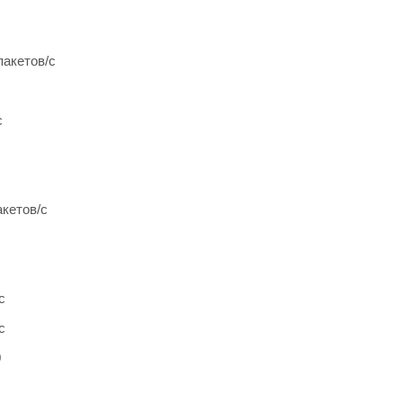
пакетов/c
c
акетов/c
c
c
0