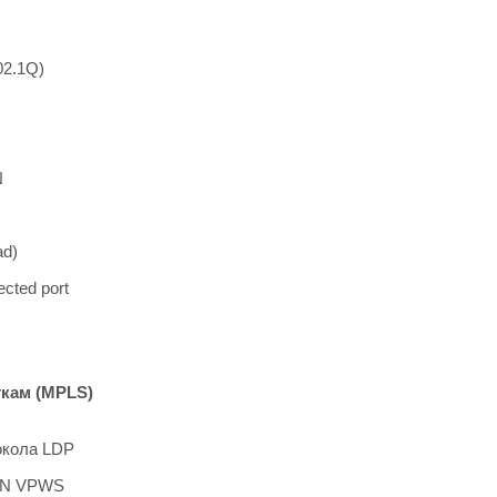
02.1Q)
N
ad)
ected port
ткам (MPLS)
окола LDP
PN VPWS