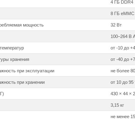
4 ГБ DDR4
8 ГБ eMMC
ребляемая мощность
32 Вт
100–264 В 
 температур
от -10 до +
туры хранения
от -40 до +
ажность при эксплуатации
не более 8
жность при хранении
от 10 до 95
Г)
430 × 44 × 
3,15 кг
не менее 15