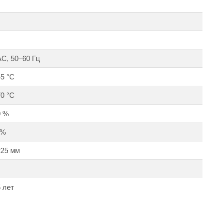
AC, 50–60 Гц
45 °С
70 °С
0 %
 %
225 мм
 лет