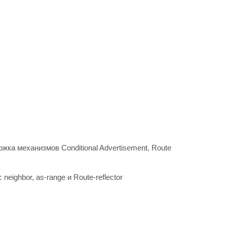
а механизмов Сonditional Advertisement, Route
ighbor, as-range и Route-reflector