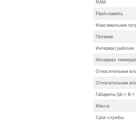
RAM
Flash-память
Максимальная пот
Питание
Интервал рабочих
Интервал темпера
Относительная вл
Относительная вла
Габариты (Ш × В × 
Масса
Cрок службы