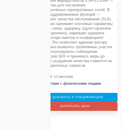
Сервисный маршрутизатор ESR-21 Eltex —
устройство для построения
распределённых корпоративных сетей. В
числе поддерживаемых функций —
E-T (LAN/WAN)
мониторинг качества обслуживания (SLA).
Механизм оценивает ключевые параметры
 (LAN/WAN)
каналов связи: задержку (одностороннюю
и двустороннюю), вариацию задержки
(jitter), потери пакетов и коэффициент
B) -
2,49 Гбит/c
ошибок. Это позволяет администратору
оперативно выявлять проблемные участки
 -
1,32 Гбит/c
сети, контролировать соблюдение
бит/с
параметров QoS и принимать меры до
того, как ухудшение качества скажется на
работе критичных сервисов.
нкурентных
Гарантия: 12 месяцев
Не работаем с физическими лицами
ДОБАВИТЬ В СПЕЦИФИКАЦИЮ
ЗАПРОСИТЬ ЦЕНУ