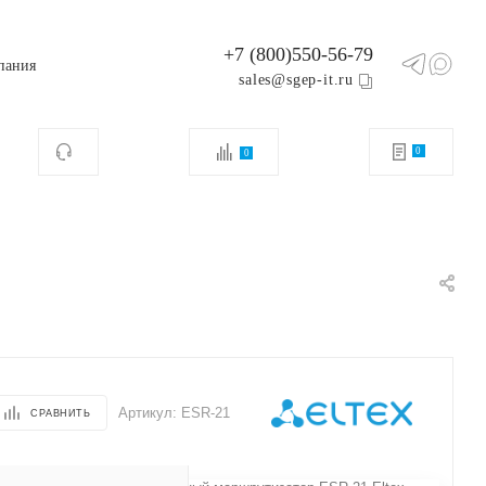
+7 (800)550-56-79
пания
sales@sgep-it.ru
0
0
Артикул:
ESR-21
СРАВНИТЬ