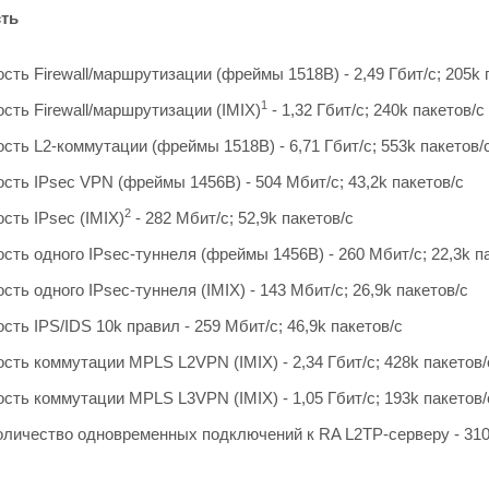
ть
ть Firewall/маршрутизации (фреймы 1518B) - 2,49 Гбит/c; 205k 
1
сть Firewall/маршрутизации (IMIX)
- 1,32 Гбит/c; 240k пакетов/c
ть L2-коммутации (фреймы 1518B) - 6,71 Гбит/c; 553k пакетов/
сть IPsec VPN (фреймы 1456B) - 504 Мбит/с; 43,2k пакетов/c
2
сть IPsec (IMIX)
- 282 Мбит/c; 52,9k пакетов/c
ть одного IPsec-туннеля (фреймы 1456В) - 260 Мбит/с; 22,3k п
ть одного IPsec-туннеля (IMIX) - 143 Мбит/c; 26,9k пакетов/c
ть IPS/IDS 10k правил - 259 Мбит/c; 46,9k пакетов/с
сть коммутации MPLS L2VPN (IMIX) - 2,34 Гбит/c; 428k пакетов/
сть коммутации MPLS L3VPN (IMIX) - 1,05 Гбит/c; 193k пакетов/
личество одновременных подключений к RA L2TP-серверу - 31