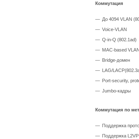
Коммутация
До 4094 VLAN (8
Voice-VLAN
Q-in-Q (802.1ad)
MAC-based VLA
Bridge-домен
LAG/LACP(802.3
Port-security, prot
Jumbo-кадры
Коммутация по ме
Поддержка прот
Поддержка L2V