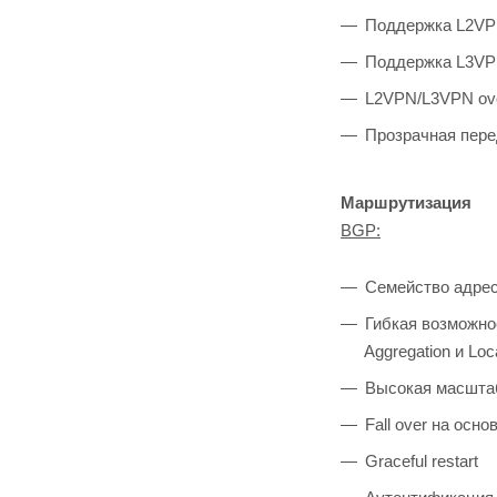
Поддержка L2VPN
Поддержка L3VPN
L2VPN/L3VPN o
Прозрачная пере
Маршрутизация
BGP:
Семейство адресо
Гибкая возможно
Aggregation и Loc
Высокая маcштаби
Fall over на осно
Graceful restart