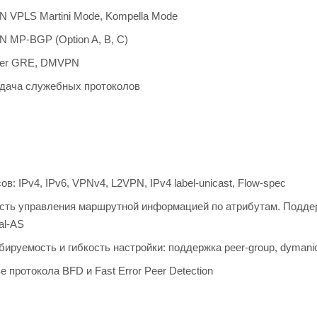
 VPLS Martini Mode, Kompella Mode
 MP-BGP (Option A, B, C)
ver GRE, DMVPN
дача служебных протоколов
в: IPv4, IPv6, VPNv4, L2VPN, IPv4 label-unicast, Flow-spec
сть управления маршрутной информацией по атрибутам. Поддержк
al-AS
руемость и гибкость настройки: поддержка peer-group, dymanic ne
ве протокола BFD и Fast Error Peer Detection