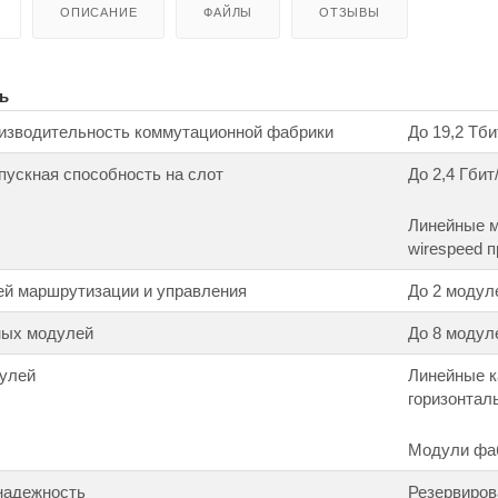
ОПИСАНИЕ
ФАЙЛЫ
ОТЗЫВЫ
ь
изводительность коммутационной фабрики
До 19,2 Тб
ускная способность на слот
До 2,4 Гби
Линейные м
wirespeed п
ей маршрутизации и управления
До 2 моду
ных модулей
До 8 модул
улей
Линейные к
горизонтал
Модули фаб
надежность
Резервиров