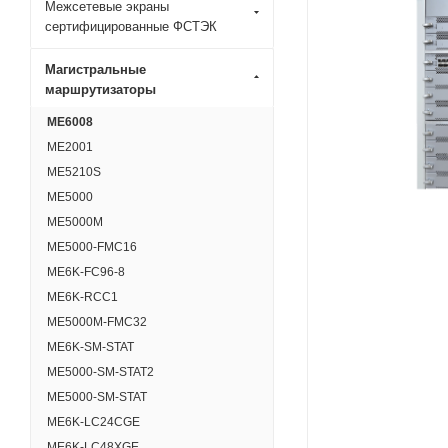
Межсетевые экраны
сертифицированные ФСТЭК
Магистральные
маршрутизаторы
ME6008
ME2001
ME5210S
ME5000
ME5000M
ME5000-FMC16
ME6K-FC96-8
ME6K-RCC1
ME5000M-FMC32
ME6K-SM-STAT
ME5000-SM-STAT2
ME5000-SM-STAT
ME6K-LC24CGE
ME6K-LC48XGE