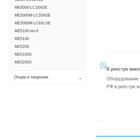
ME5000-LC18XGE
ME5000M-LC20XGE
ME5000M-LC8XLGE
ME5100 rev.X
ME5100
ME5200
MЕ5100S
ME5200S
В реестре мин
Опции и лицензии
Оборудование 
РФ в реестре 