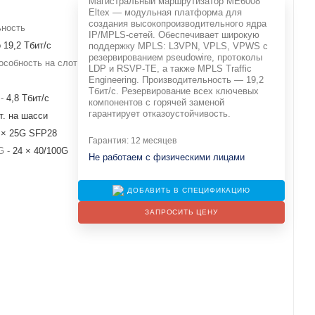
Магистральный маршрутизатор ME6008
Eltex — модульная платформа для
создания высокопроизводительного ядра
ьность
IP/MPLS-сетей. Обеспечивает широкую
 19,2 Тбит/с
поддержку MPLS: L3VPN, VPLS, VPWS с
резервированием pseudowire, протоколы
особность на слот
LDP и RSVP-TE, а также MPLS Traffic
Engineering. Производительность — 19,2
Тбит/с. Резервирование всех ключевых
 -
4,8 Тбит/с
компонентов с горячей заменой
гарантирует отказоустойчивость.
т. на шасси
 × 25G SFP28
Гарантия: 12 месяцев
G -
24 × 40/100G
Не работаем с физическими лицами
ДОБАВИТЬ В СПЕЦИФИКАЦИЮ
ЗАПРОСИТЬ ЦЕНУ