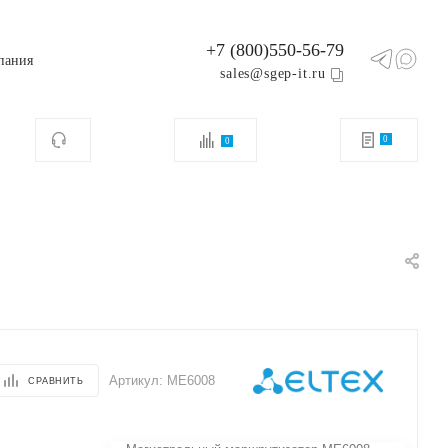
+7 (800)550-56-79
пания
sales@sgep-it.ru
0
0
Артикул:
ME6008
СРАВНИТЬ