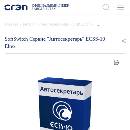
ОФИЦИАЛЬНЫЙ ДИЛЕР
ЗАВОДА ELTEX
ДОБАВИТЬ В СПЕЦИФИКАЦИЮ
-
-
-
-
Главная
Каталог
VoIP телефония
SoftSwitch
SoftSwitch Сервис "Автосекретарь" ECSS-10
Eltex