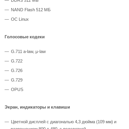
DDR3 512 MБ
NAND Flash 512 MБ
OС Linux
Голосовые кодеки
G.711 a-law, µ-law
G.722
G.726
G.729
OPUS
Экран, индикаторы и клавиши
Цветной дисплей с диагональю 4,3 дюйма (109 мм) и
разрешением 800 × 480, с подсветкой