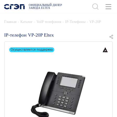
ОФИЦИАЛЬНЫЙ ДИЛЕР
ЗАВОДА ELTEX
ДОБАВИТЬ В СПЕЦИФИКАЦИЮ
-
-
-
-
Главная
Каталог
VoIP телефония
IP-Телефоны
VP-20P
IP-телефон VP-20P Eltex
Осуществляется поддержка