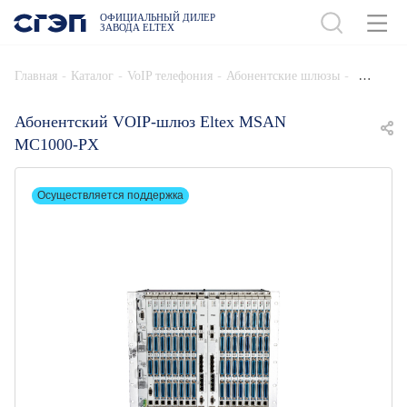
ОФИЦИАЛЬНЫЙ ДИЛЕР
ЗАВОДА ELTEX
ДОБАВИТЬ В СПЕЦИФИКАЦИЮ
-
-
-
-
Главная
Каталог
VoIP телефония
Абонентские шлюзы
Абонентский VOIP-шлюз Eltex MSAN
MC1000-PX
Осуществляется поддержка