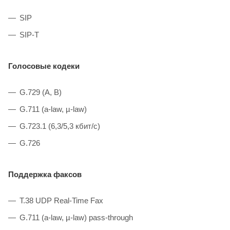
SIP
SIP-T
Голосовые кодеки
G.729 (A, B)
G.711 (a-law, µ-law)
G.723.1 (6,3/5,3 кбит/с)
G.726
Поддержка факсов
T.38 UDP Real-Time Fax
G.711 (a-law, µ-law) pass-through