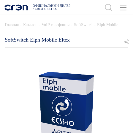
ОФИЦИАЛЬНЫЙ ДИЛЕР
ЗАВОДА ELTEX
ДОБАВИТЬ В СПЕЦИФИКАЦИЮ
-
-
-
-
Главная
Каталог
VoIP телефония
SoftSwitch
Elph Mobile
SoftSwitch Elph Mobile Eltex