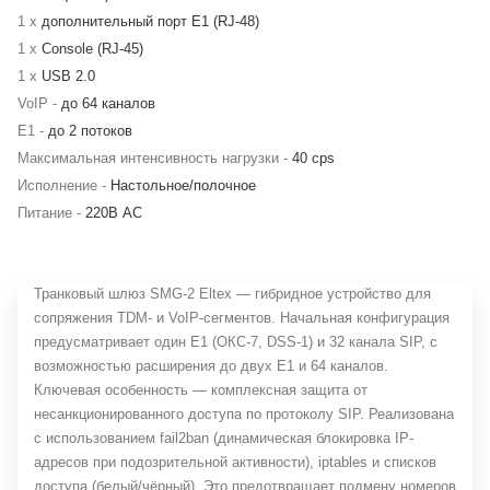
1 x
дополнительный порт Е1 (RJ-48)
1 x
Console (RJ-45)
1 x
USB 2.0
VoIP -
до 64 каналов
Е1 -
до 2 потоков
Максимальная интенсивность нагрузки -
40 cps
Исполнение -
Настольное/полочное
Питание -
220В AC
Транковый шлюз SMG-2 Eltex — гибридное устройство для
сопряжения TDM- и VoIP-сегментов. Начальная конфигурация
предусматривает один E1 (ОКС-7, DSS-1) и 32 канала SIP, с
возможностью расширения до двух E1 и 64 каналов.
Ключевая особенность — комплексная защита от
несанкционированного доступа по протоколу SIP. Реализована
с использованием fail2ban (динамическая блокировка IP-
адресов при подозрительной активности), iptables и списков
доступа (белый/чёрный). Это предотвращает подмену номеров