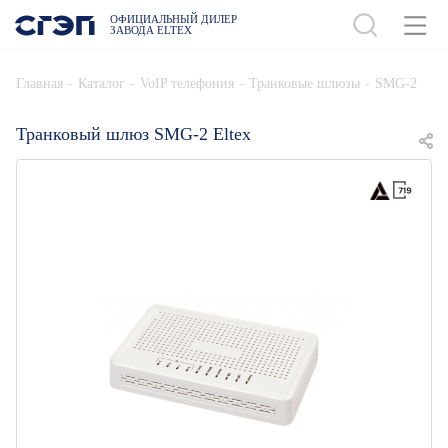
ОФИЦИАЛЬНЫЙ ДИЛЕР
ЗАВОДА ELTEX
ДОБАВИТЬ В СПЕЦИФИКАЦИЮ
-
-
-
-
Главная
Каталог
VoIP телефония
Транковые шлюзы
SMG-2
Транковый шлюз SMG-2 Eltex