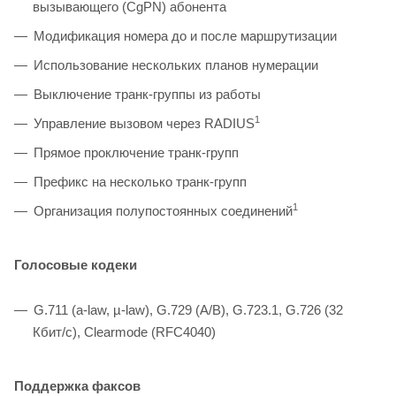
вызывающего (CgPN) абонента
Модификация номера до и после маршрутизации
Использование нескольких планов нумерации
Выключение транк-группы из работы
1
Управление вызовом через RADIUS
Прямое проключение транк-групп
Префикс на несколько транк-групп
1
Организация полупостоянных соединений
Голосовые кодеки
G.711 (a-law, µ-law), G.729 (A/B), G.723.1, G.726 (32
Кбит/c), Clearmode (RFC4040)
Поддержка факсов