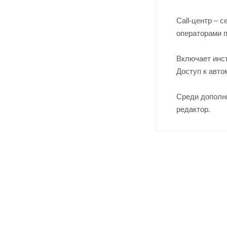
Call-центр – 
операторами 
Включает инст
Доступ к авт
Среди дополни
редактор.