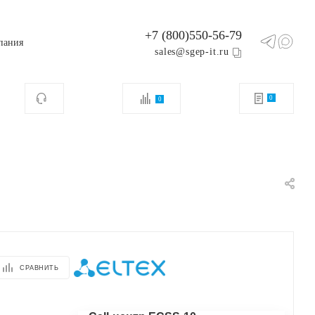
+7 (800)550-56-79
пания
sales@sgep-it.ru
0
0
СРАВНИТЬ