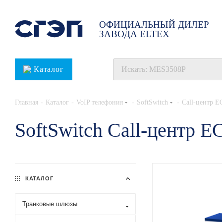
ОФИЦИАЛЬНЫЙ ДИЛЕР
ЗАВОДА ELTEX
Каталог
-
-
-
-
Главная
Каталог
VoIP телефония
SoftSwitch
Call-центр E
SoftSwitch Call-центр E
КАТАЛОГ
Транковые шлюзы