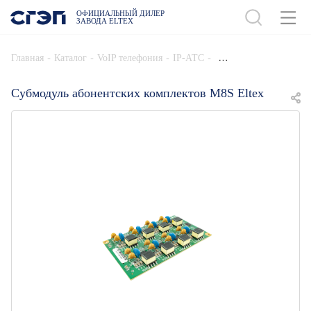
ОФИЦИАЛЬНЫЙ ДИЛЕР
ЗАВОДА ELTEX
ДОБАВИТЬ В СПЕЦИФИКАЦИЮ
-
-
-
-
Главная
Каталог
VoIP телефония
IP-АТС
Cубмодуль абонентских комплектов M8S Eltex