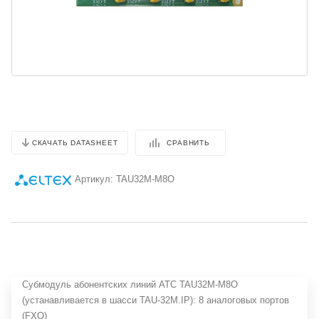
СРАВНИТЬ
СКАЧАТЬ DATASHEET
Артикул:
TAU32M-M8O
Cубмодуль абонентских линий АТС TAU32M-M8O
(устанавливается в шасси TAU-32M.IP): 8 аналоговых портов
(FXO)