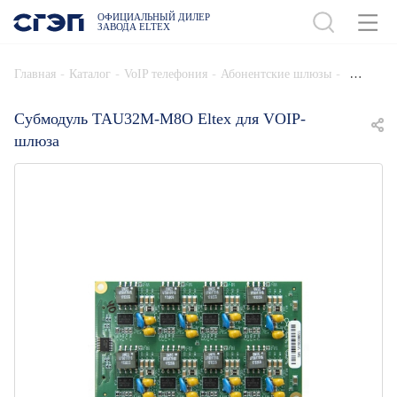
ОФИЦИАЛЬНЫЙ ДИЛЕР
ЗАВОДА ELTEX
ДОБАВИТЬ В СПЕЦИФИКАЦИЮ
-
-
-
-
Главная
Каталог
VoIP телефония
Абонентские шлюзы
Субмодуль TAU32M-M8O Eltex для VOIP-
шлюза