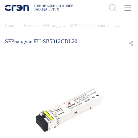
ОФИЦИАЛЬНЫЙ ДИЛЕР
ЗАВОДА ELTEX
ДОБАВИТЬ В СПЕЦИФИКАЦИЮ
-
-
-
-
Главная
Каталог
SFP модули
SFP 1 Gb | 1 волокно
SFP-модуль FH-SB5312CDL20