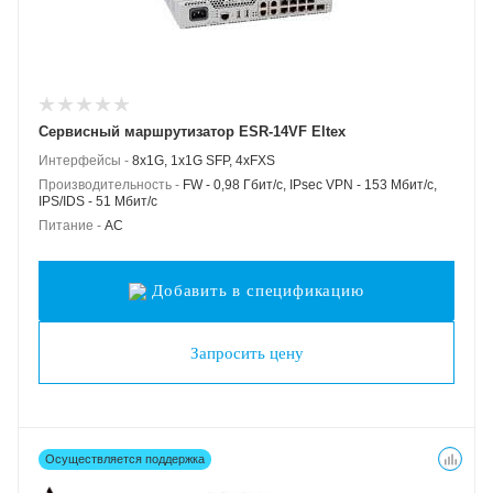
Сервисный маршрутизатор ESR-14VF Eltex
Интерфейсы -
8x1G, 1x1G SFP, 4xFXS
Производительность -
FW - 0,98 Гбит/c, IPsec VPN - 153 Мбит/c,
IPS/IDS - 51 Мбит/c
Питание -
AC
Добавить в спецификацию
Запросить цену
Осуществляется поддержка