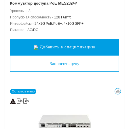
Коммутатор доступа PoE MES2324P
Уровень -
L3
Пропускная способность -
128 Гбит/с
Интерфейсы -
24x1G PoE/PoE+, 4x10G SFP+
Питание -
AC/DC
Добавить в спецификацию
Запросить цену
Осталось мало