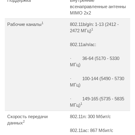
Поддержка
Внутренние
всенаправленные антенны
MIMO 2х2
1
Рабочие каналы
802.11b/g/n: 1-13 (2412 -
1
2472 МГц)
802.11a/n/ac:
· 36-64 (5170 - 5330
МГц)
· 100-144 (5490 - 5730
МГц)
· 149-165 (5735 - 5835
1
МГц)
Скорость передачи
802.11n: 300 Мбит/c
2
данных
802.11ac: 867 Мбит/c