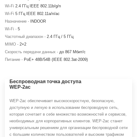
Wi-Fi
2.4 ГГц IEEE 802.11b/g/n
Wi-Fi
5 ГГц IEEE 802.11a/n/ac
Назначение -
INDOOR
Wi-Fi -
5
Частотный диапазон -
2.4 ГГц / 5 ГГц
MIMO -
2×2
Скорость передачи данных -
до 867 Мбит/c
Питание -
PoE+ 48В/54В (IEEE 802.3at-2009)
Беспроводная точка доступа
WEP-2ac
WEP-2ac обеспечивает высокоскоростную, безопасную,
доступную и легкую в использовании беспроводную сеть,
которая сочетает в себе множество возможностей и сервисов,
необходимых для корпоративных клиентов. WEP-2ac станет
универсальным решением для организации беспроводной сети
с большим количеством пользователей и высоким трафиком