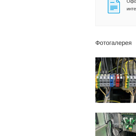
Офор
инт
Фотогалерея