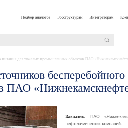
Подбор аналогов
Госструктурам
Интеграторам
Ком
го питания для тяжелых промышленных объектов ПАО «Нижнекамскнефт
точников бесперебойного
в ПАО «Нижнекамскнефт
Заказчик:
ПАО «Нижнекамс
нефтехимических компаний.