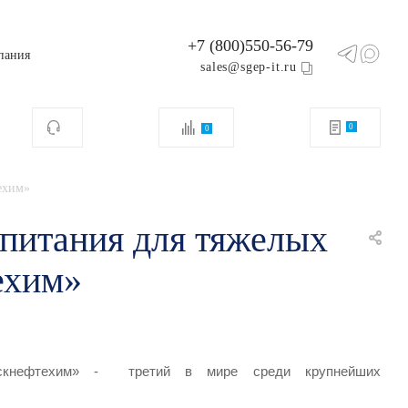
+7 (800)550-56-79
пания
sales@sgep-it.ru
0
0
ехим»
 питания для тяжелых
ехим»
кнефтехим» - третий в мире среди крупнейших