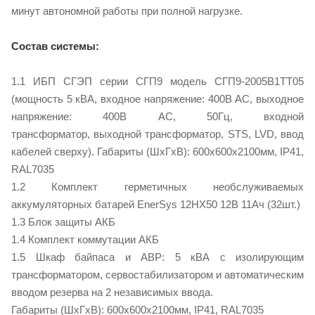
минут автономной работы при полной нагрузке.
Состав системы:
1.1 ИБП СГЭП серии СГП9 модель СГП9-2005В1TT05
(мощность 5 кВА, входное напряжение: 400В AC, выходное
напряжение: 400В AC, 50Гц, входной
трансформатор, выходной трансформатор, STS, LVD, ввод
кабелей сверху). Габариты (ШxГxВ): 600x600x2100мм, IP41,
RAL7035
1.2 Комплект герметичных необслуживаемых
аккумуляторных батарей EnerSys 12HX50 12В 11Ач (32шт.)
1.3 Блок защиты АКБ
1.4 Комплект коммутации АКБ
1.5 Шкаф байпаса и АВР: 5 кВА с изолирующим
трансформатором, сервостабилизатором и автоматическим
вводом резерва на 2 независимых ввода.
Габариты (ШxГxВ): 600x600x2100мм, IP41, RAL7035