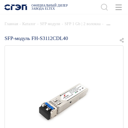
ОФИЦИАЛЬНЫЙ ДИЛЕР
ЗАВОДА ELTEX
ДОБАВИТЬ В СПЕЦИФИКАЦИЮ
-
-
-
-
Главная
Каталог
SFP модули
SFP 1 Gb | 2 волокна
SFP-модуль FH-S3112CDL40