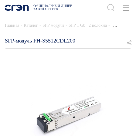
ОФИЦИАЛЬНЫЙ ДИЛЕР
ЗАВОДА ELTEX
ДОБАВИТЬ В СПЕЦИФИКАЦИЮ
-
-
-
-
Главная
Каталог
SFP модули
SFP 1 Gb | 2 волокна
SFP-модуль FH-S5512CDL200