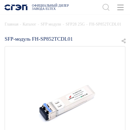
ОФИЦИАЛЬНЫЙ ДИЛЕР
ЗАВОДА ELTEX
ДОБАВИТЬ В СПЕЦИФИКАЦИЮ
-
-
-
-
Главная
Каталог
SFP модули
SFP28 25G
FH-SP852TCDL01
SFP-модуль FH-SP852TCDL01