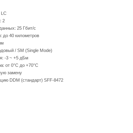
 LC
: 2
данных: 25 Гбит/с
: до 40 километров
нм
довый / SM (Single Mode)
: -3 ~ +5 дБм
а: от 0°C до +70°C
чую замену
цию DDM (стандарт) SFF-8472