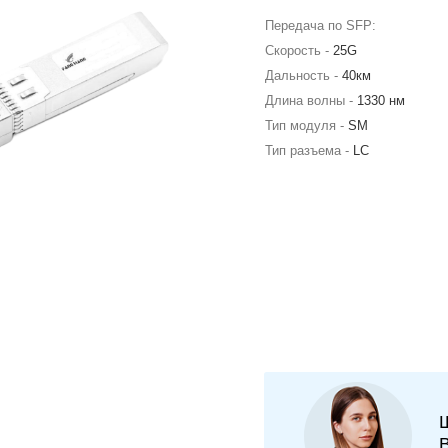
Передача по SFP:
Скорость -
25G
Дальность -
40км
Длина волны -
1330 нм
Тип модуля -
SM
Тип разъема -
LC