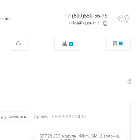
+7 (800)550-56-79
пания
sales@sgep-it.ru
0
0
Артикул:
FH-SP312TCDL40
СРАВНИТЬ
SFP28 25G модуль, 40km, SM, 2 волокна,