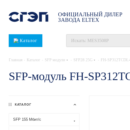
ОФИЦИАЛЬНЫЙ ДИЛЕР
ЗАВОДА ELTEX
Каталог
-
-
-
-
Главная
Каталог
SFP модули
SFP28 25G
FH-SP312TCDL
SFP-модуль FH-SP312T
КАТАЛОГ
SFP 155 Мбит/с