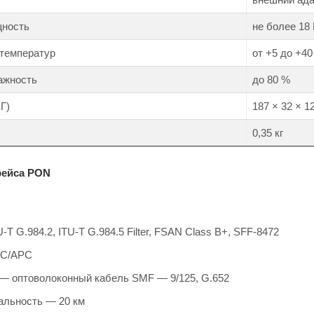
щность
не более 18
 температур
от +5 до +40
ажность
до 80 %
Г)
187 × 32 × 
0,35 кг
фейса PON
-T G.984.2, ITU-T G.984.5 Filter, FSAN Class B+, SFF-8472
SC/APC
— оптоволоконный кабель SMF — 9/125, G.652
альность — 20 км