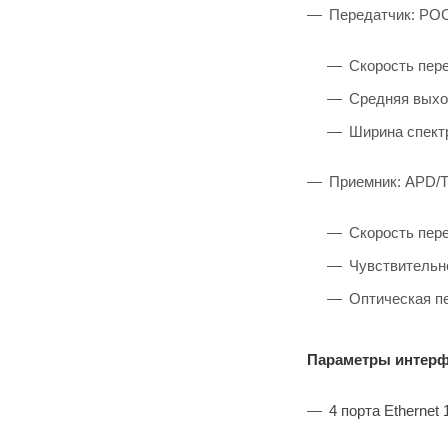
Передатчик: POC
Скорость пер
Средняя выхо
Ширина спектр
Приемник: APD/T
Скорость пер
Чувствительн
Оптическая пе
Параметры интер
4
порта
Ethernet