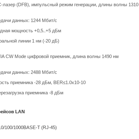
-лазер (DFB), импульсный режим генерации, длины волны 1310
едачи данных: 1244 Мбит/с
дная мощность +0,5..+5 дБм
альной линии 1 нм (-20 дБ)
IA CW Mode цифровой приемник, длина волны 1490 нм
едачи данных: 2488 Мбит/с
ость приемника -28 дБм, BER≤1.0x10-10
резагрузка приемника -8 дБм
фейсов LAN
 10/100/1000BASE-T (RJ-45)