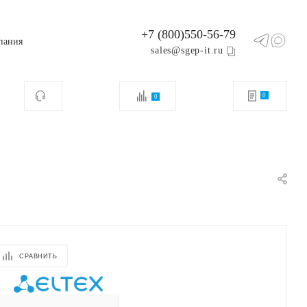
+7 (800)550-56-79
пания
sales@sgep-it.ru
0
0
СРАВНИТЬ