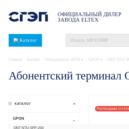
ОФИЦИАЛЬНЫЙ ДИЛЕР
ЗАВОДА ELTEX
Каталог
-
-
-
-
Главная
Каталог
Оборудование xPON
GPON
ONT NTU-R
Абонентский термина
КАТАЛОГ
Распродажа остатк
GPON
ONT NTU-SFP-200