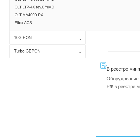
OLT LTP-4X rev.C/rev.D
OLT MA4000-PX
Eltex.ACS
10G-PON
Turbo GEPON
В реестре мин
Оборудование 
РФ в реестре 