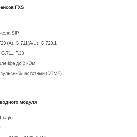
ейсов FXS
кола SIP
29 (A), G.711(A/U), G.723.1
G.711, T.38
шлейфа до 2 кОм
мпульсный/частотный (DTMF)
водного модуля
 b/g/n
2