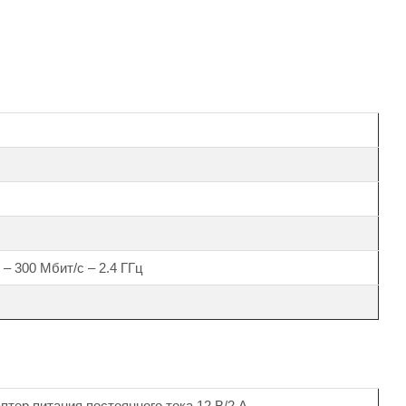
2 – 300 Мбит/с – 2.4 ГГц
птер питания постоянного тока 12 B/2 А