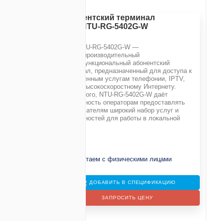
Абонентский терминал
ONT NTU-RG-5402G-W
ONT NTU-RG-5402G-W —
высокопроизводительный
многофункциональный абонентский
терминал, предназначенный для доступа к
современным услугам телефонии, IPTV,
)
OTT и высокоскоростному Интернету.
Кроме того, NTU-RG-5402G-W даёт
возможность операторам предоставлять
лефона
пользователям широкий набор услуг и
возможностей для работы в локальной
сети.
Не работаем с физическими лицами
ДОБАВИТЬ В СПЕЦИФИКАЦИЮ
ЗАПРОСИТЬ ЦЕНУ