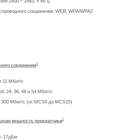
зон 2400 ~ 2483, 5 МГц
еспроводного соединения: WEB, WPA/WPA2
1
ного соединения
 и 11 Мбит/с
 18, 24, 36, 48 и 54 Мбит/с
до 300 Мбит/c (от MCS0 до MCS15)
2
дная мощность передатчика
): 17дБм