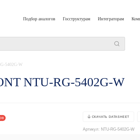
Подбор аналогов
Госструктурам
Интеграторам
Ком
G-5402G-W
л ONT NTU-RG-5402G-W
СКАЧАТЬ DATASHEET
ов
Артикул:
NTU-RG-5402G-W