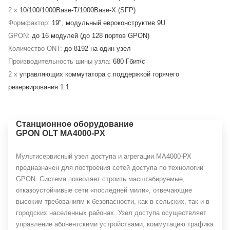
2 x
10/100/1000Base-T/1000Base-X (SFP)
Формфактор:
19", модульный евроконструктив 9U
GPON:
до 16 модулей (до 128 портов GPON)
Количество ONT:
до 8192 на один узел
Производительность шины узла:
680 Гбит/с
2 x
управляющих коммутатора с поддержкой горячего
резервирования 1:1
Станционное оборудование
GPON OLT MA4000-PX
Мультисервисный узел доступа и агрегации МA4000-РХ
предназначен для построения сетей доступа по технологии
GPON. Система позволяет строить масштабируемые,
отказоустойчивые сети «последней мили», отвечающие
высоким требованиям к безопасности, как в сельских, так и в
городских населенных районах. Узел доступа осуществляет
управление абонентскими устройствами, коммутацию трафика