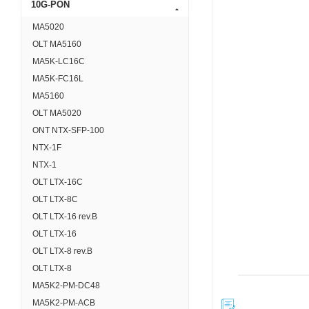
10G-PON
MA5020
OLT MA5160
MA5K-LC16С
MA5K-FC16L
MA5160
OLT MA5020
ONT NTX-SFP-100
NTX-1F
NTX-1
OLT LTX-16C
OLT LTX-8C
OLT LTX-16 rev.B
OLT LTX-16
OLT LTX-8 rev.B
OLT LTX-8
МA5K2-PM-DC48
MA5K2-PM-ACB