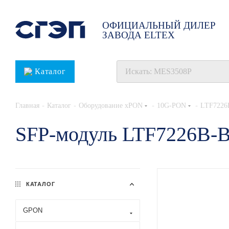
ОФИЦИАЛЬНЫЙ ДИЛЕР
ЗАВОДА ELTEX
Каталог
-
-
-
-
Главная
Каталог
Оборудование xPON
10G-PON
LTF7226
SFP-модуль LTF7226B-
КАТАЛОГ
GPON