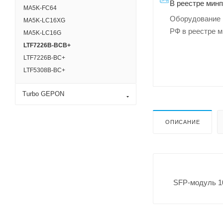
В реестре мин
MA5K-FC64
Оборудование 
MA5K-LC16XG
РФ в реестре 
MA5K-LC16G
LTF7226B-BCB+
LTF7226B-BC+
LTF5308B-BC+
Turbo GEPON
ОПИСАНИЕ
SFP-модуль 1