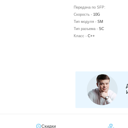
Передача по SFP:
Скорость -
10G
Тип модуля -
SM
Тип разъема -
SC
Класс -
C++
Скидки