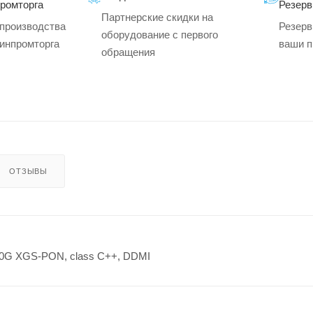
промторга
Резерв
Партнерские скидки на
производства
Резерв
оборудование с первого
минпромторга
ваши п
обращения
ОТЗЫВЫ
0G XGS-PON, class C++, DDMI