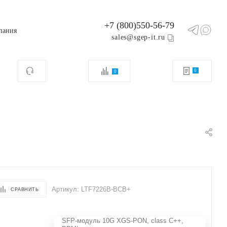
+7 (800)550-56-79
пания
sales@sgep-it.ru
0
0
Артикул:
LTF7226B-BCB+
СРАВНИТЬ
SFP-модуль 10G XGS-PON, class C++,