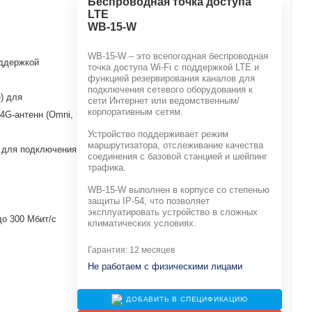
Беспроводная точка доступа
LTE
WB-15-W
WB-15-W – это всепогодная беспроводная
ддержкой
точка доступа Wi-Fi с поддержкой LTE и
функцией резервирования каналов для
подключения сетевого оборудования к
) для
сети Интернет или ведомственным/
корпоративным сетям.
4G-антенн (Omni,
Устройство поддерживает режим
маршрутизатора, отслеживание качества
) для подключения
соединения с базовой станцией и шейпинг
трафика.
WB-15-W выполнен в корпусе со степенью
защиты IP-54, что позволяет
эксплуатировать устройство в сложных
до 300 Мбит/с
климатических условиях.
Гарантия: 12 месяцев
Не работаем с физическими лицами
ДОБАВИТЬ В СПЕЦИФИКАЦИЮ