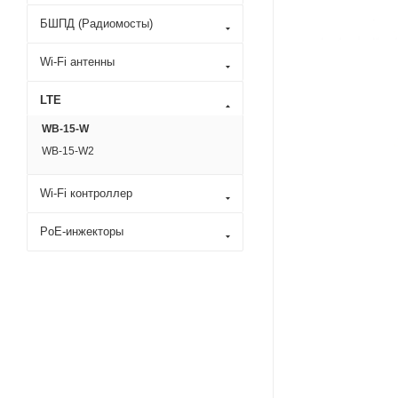
БШПД (Радиомосты)
Wi-Fi антенны
LTE
WB-15-W
WB-15-W2
Wi-Fi контроллер
PoE-инжекторы