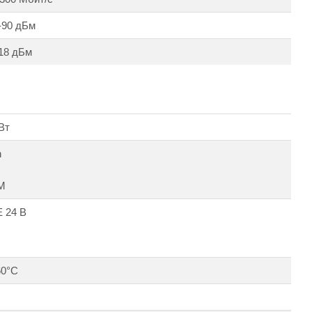
 -90 дБм
 18 дБм
Вт
h
M
E 24 В
60°С