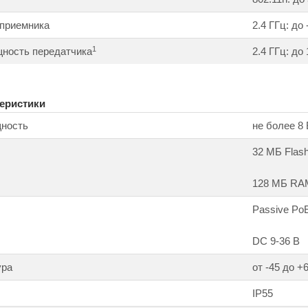
 приемника
2.4 ГГц: до
1
ность передатчика
2.4 ГГц: до
еристики
ность
не более 8 
32 МБ Flas
128 МБ RA
Passive Po
DC 9-36 В
ура
от -45 до +
IP55