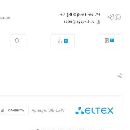
+7 (800)550-56-79
пания
sales@sgep-it.ru
0
0
Артикул:
WB-15-W
СРАВНИТЬ