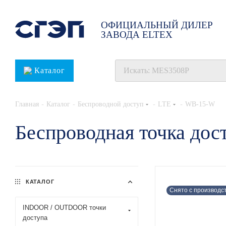
ОФИЦИАЛЬНЫЙ ДИЛЕР
ЗАВОДА ELTEX
Каталог
-
-
-
-
Главная
Каталог
Беспроводной доступ
LTE
WB-15-W
Беспроводная точка дос
КАТАЛОГ
Снято с производс
INDOOR / OUTDOOR точки
доступа