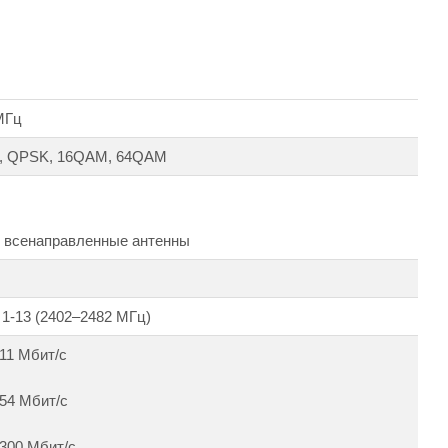
МГц
, QPSK, 16QAM, 64QAM
 всенаправленные антенны
: 1-13 (2402–2482 МГц)
 11 Мбит/с
 54 Мбит/с
 300 Мбит/с