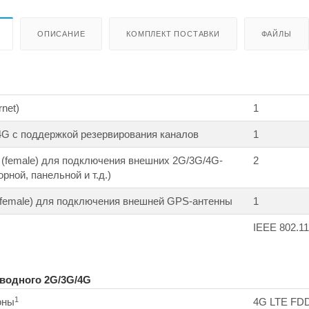
ОПИСАНИЕ
КОМПЛЕКТ ПОСТАВКИ
ФАЙЛЫ
net)
1
G с поддержкой резервирования каналов
1
(female) для подключения внешних 2G/3G/4G-
2
рной, панельной и т.д.)
(female) для подключения внешней GPS-антенны
1
IEEE 802.11
водного 2G/3G/4G
1
оны
4G LTE FDD: