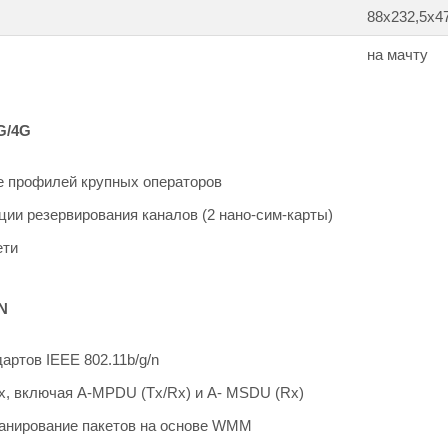
88x232,5x4
на мачту
G/4G
 профилей крупных операторов
ии резервирования каналов (2 нано-сим-карты)
ети
N
артов IEEE 802.11b/g/n
х, включая A-MPDU (Tx/Rx) и A- MSDU (Rx)
анирование пакетов на основе WMM