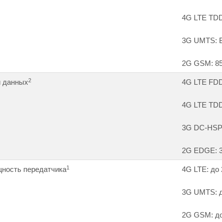
4G LTE TDD
3G UMTS: B
2G GSM: 85
2
и данных
4G LTE FDD 
4G LTE TDD 
3G DC-HSPA+
2G EDGE: 38
1
ность передатчика
4G LTE: до
3G UMTS: д
2G GSM: до