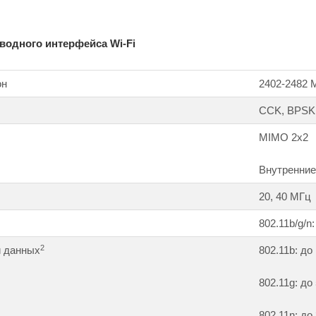
водного интерфейса Wi-Fi
он
2402-2482 
CCK, BPSK
MIMO 2x2
Внутренние
20, 40 МГц
802.11b/g/n
2
и данных
802.11b: до
802.11g: до
802.11n: до