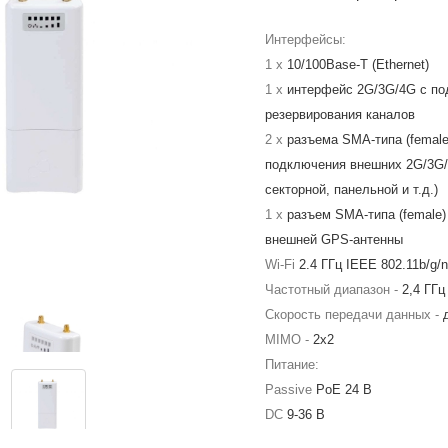
Интерфейсы:
1 x
10/100Base-T (Ethernet)
1 x
интерфейс 2G/3G/4G с по
резервирования каналов
2 x
разъема SMA-типа (female
подключения внешних 2G/3G/
секторной, панельной и т.д.)
1 x
разъем SMA-типа (female
внешней GPS-антенны
Wi-Fi
2.4 ГГц IEEE 802.11b/g/n
Частотный диапазон -
2,4 ГГц
Скорость передачи данных -
MIMO -
2x2
Питание:
Passive
PoE 24 В
DC
9-36 В