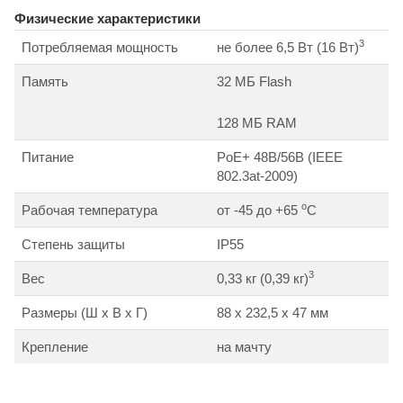
Физические характеристики
3
Потребляемая мощность
не более 6,5 Вт (16 Вт)
Память
32 MБ Flash
128 MБ RAM
Питание
PoE+ 48В/56В (IEEE
802.3at-2009)
о
Рабочая температура
от -45 до +65
С
Степень защиты
IP55
3
Вес
0,33 кг (0,39 кг)
Размеры (Ш x В x Г)
88 x 232,5 x 47 мм
Крепление
на мачту