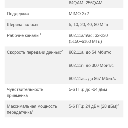
64QAM, 256QAM
Поддержка
MIMO 2х2
Ширина полосы
5, 10, 20, 40, 80 МГц
1
Рабочие каналы
802.11a/n/ac: 32-230
(5150–6160 МГц)
2
Скорость передачи данных
802.11a: до 54 Мбит/с
802.11n: до 300 Мбит/с
802.11ac: до 867 Мбит/c
Чувствительность
5-6 ГГц: до -94 дБм
приемника
3
Максимальная мощность
5-6 ГГц: 24 дБм (28 дБм)
1
передатчика