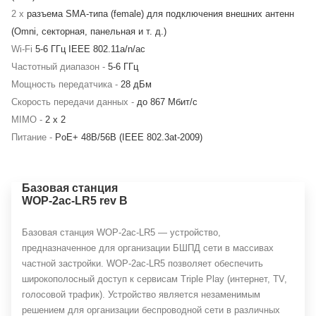
2 x
разъема SMA-типа (female) для подключения внешних антенн
(Omni, секторная, панельная и т. д.)
Wi-Fi
5-6 ГГц IEEE 802.11a/n/ac
Частотный диапазон -
5-6 ГГц
Мощность передатчика -
28 дБм
Скорость передачи данных -
до 867 Мбит/c
MIMO -
2 х 2
Питание -
PoE+ 48В/56В (IEEE 802.3at-2009)
Базовая станция
WOP-2ac-LR5 rev B
Базовая станция WОP-2ac-LR5 — устройство,
предназначенное для организации БШПД сети в массивах
частной застройки. WOP-2ac-LR5 позволяет обеспечить
широкополосный доступ к сервисам Triple Play (интернет, TV,
голосовой трафик). Устройство является незаменимым
решением для организации беспроводной сети в различных