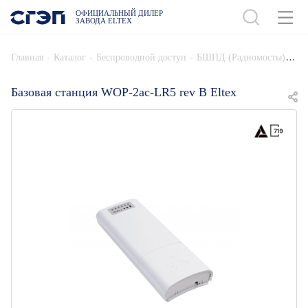
ОФИЦИАЛЬНЫЙ ДИЛЕР
ЗАВОДА ELTEX
ДОБАВИТЬ В СПЕЦИФИКАЦИЮ
-
-
-
Главная
Каталог
Беспроводной доступ
БШПД (Радиомосты)
Базовая станция WOP-2ac-LR5 rev B Eltex