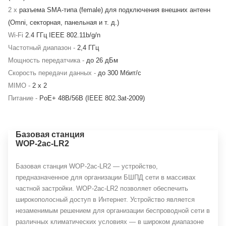
2 x
разъема SMA-типа (female) для подключения внешних антенн
(Omni, секторная, панельная и т. д.)
Wi-Fi
2.4 ГГц IEEE 802.11b/g/n
Частотный диапазон -
2,4 ГГц
Мощность передатчика -
до 26 дБм
Скорость передачи данных -
до 300 Мбит/c
MIMO -
2 х 2
Питание -
PoE+ 48В/56В (IEEE 802.3at-2009)
Базовая станция
WOP-2ac-LR2
Базовая станция WОP-2ac-LR2 — устройство,
предназначенное для организации БШПД сети в массивах
частной застройки. WOP-2ac-LR2 позволяет обеспечить
широкополосный доступ в Интернет. Устройство является
незаменимым решением для организации беспроводной сети в
различных климатических условиях — в широком диапазоне