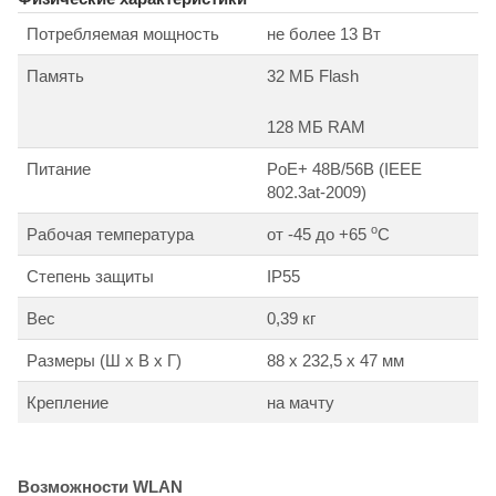
Потребляемая мощность
не более 13 Вт
Память
32 MБ Flash
128 MБ RAM
Питание
PoE+ 48В/56В (IEEE
802.3at-2009)
о
Рабочая температура
от -45 до +65
С
Степень защиты
IP55
Вес
0,39 кг
Размеры (Ш x В x Г)
88 x 232,5 x 47 мм
Крепление
на мачту
Возможности WLAN