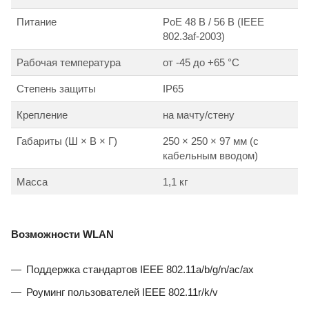
Питание
PoE 48 В / 56 В (IEEE
802.3af-2003)
Рабочая температура
от -45 до +65 °C
Степень защиты
IP65
Крепление
на мачту/стену
Габариты (Ш × В × Г)
250 × 250 × 97 мм (с
кабельным вводом)
Масса
1,1 кг
Возможности WLAN
Поддержка стандартов IEEE 802.11a/b/g/n/ac/ax
Роуминг пользователей IEEE 802.11r/k/v