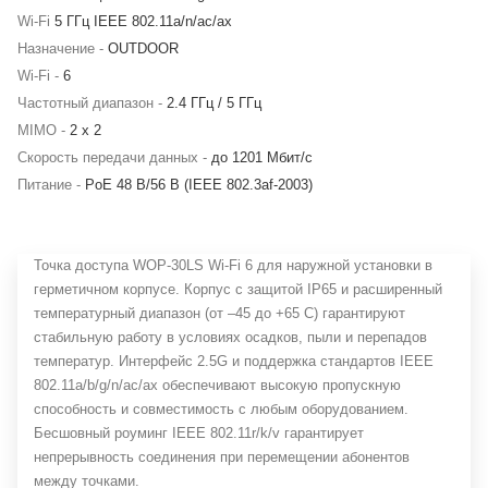
Wi-Fi
5 ГГц IEEE 802.11a/n/ac/ax
Назначение -
OUTDOOR
Wi-Fi -
6
Частотный диапазон -
2.4 ГГц / 5 ГГц
MIMO -
2 x 2
Скорость передачи данных -
до 1201 Мбит/c
Питание -
PoE 48 В/56 В (IEEE 802.3af-2003)
Точка доступа WOP‐30LS Wi‐Fi 6 для наружной установки в
герметичном корпусе. Корпус с защитой IP65 и расширенный
температурный диапазон (от –45 до +65 C) гарантируют
стабильную работу в условиях осадков, пыли и перепадов
температур. Интерфейс 2.5G и поддержка стандартов IEEE
802.11a/b/g/n/ac/ax обеспечивают высокую пропускную
способность и совместимость с любым оборудованием.
Бесшовный роуминг IEEE 802.11r/k/v гарантирует
непрерывность соединения при перемещении абонентов
между точками.