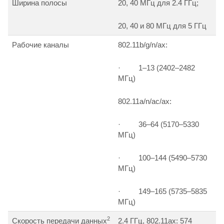
Ширина полосы
20, 40 МГц для 2.4 ГГц;
20, 40 и 80 МГц для 5 ГГц
Рабочие каналы
802.11b/g/n/ax:
· 1–13 (2402–2482
МГц)
802.11a/n/ac/ax:
· 36–64 (5170–5330
МГц)
· 100–144 (5490–5730
МГц)
· 149–165 (5735–5835
МГц)
2
Скорость передачи данных
2.4 ГГц, 802.11ax: 574