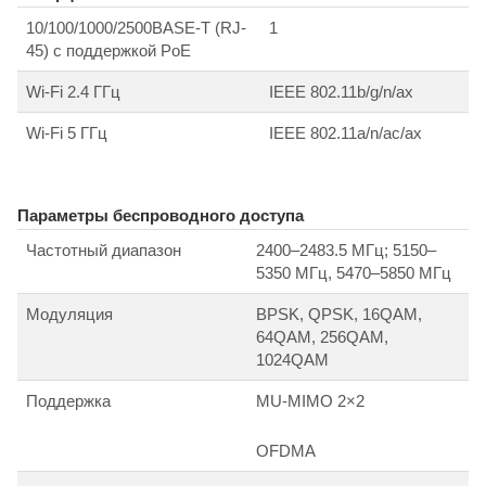
10/100/1000/2500BASE-T (RJ-
1
45) с поддержкой PoE
Wi-Fi 2.4 ГГц
IEEE 802.11b/g/n/ax
Wi-Fi 5 ГГц
IEEE 802.11a/n/ac/ax
Параметры беспроводного доступа
Частотный диапазон
2400–2483.5 МГц; 5150–
5350 МГц, 5470–5850 МГц
Модуляция
BPSK, QPSK, 16QAM,
64QAM, 256QAM,
1024QAM
Поддержка
MU-MIMO 2×2
OFDMA