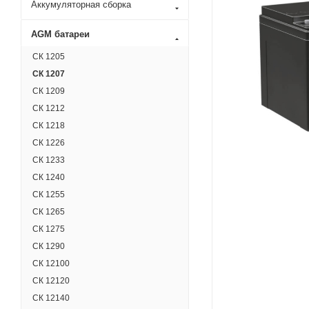
Аккумуляторная сборка
AGM батареи
СК 1205
СК 1207
СК 1209
СК 1212
СК 1218
СК 1226
СК 1233
СК 1240
СК 1255
СК 1265
СК 1275
СК 1290
СК 12100
СК 12120
СК 12140