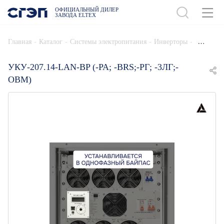
ОФИЦИАЛЬНЫЙ ДИЛЕР
ЗАВОДА ELTEX
ДОБАВИТЬ В СПЕЦИФИКАЦИЮ
-
-
-
-
Главная
Каталог
Системы электропитания
Инверторы
УКУ-207.14-LAN-BP (-РА; -BRS;-РГ; -3ЛГ;-
ОВМ)