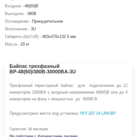
Входное -
48(60)В
Выходное -
380В
Охлаждение -
Принудительное
Исполнение -
3U
Габариты (ШхГхВ) -
483х470х132.5 мм
Масса -
20 кг
Байпас трехфазный
BP-48(60)/380B-30000BA-3U
Трехфазный тиристорный байпас для подключения до 12
инверторов 2500ВА с входным напряжением 48(60)В или до 4
инверторов на фазу с мощностью до 30000 В.
Предусмотрено место под установку
УКУ 207.14 LAN-BP
Гарантия: 36 месяцев
Не работаем с физическими лицами