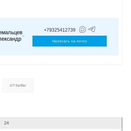
+79325412739
емальцев
лександр
Написать на почту
ОТЗЫВЫ
24