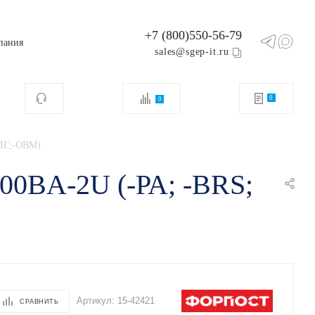
+7 (800)550-56-79
пания
sales@sgep-it.ru
0
0
3ЛГ;-ОВМ)
00BA-2U (-РА; -BRS;
Артикул:
15-42421
СРАВНИТЬ