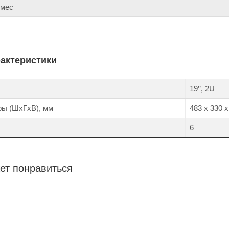
 мес
рактеристики
19’’, 2U
ры (ШхГхВ), мм
483 х 330 х
6
ет понравиться