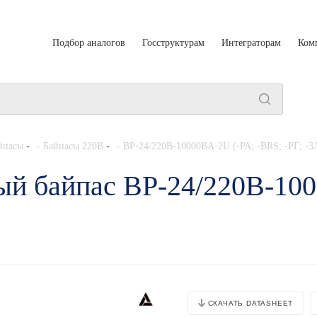
Подбор аналогов
Госструктурам
Интеграторам
Ком
-
-
йпасы
Байпасы 220В
BP-24/220B-10000BA-2U (-РА; -BRS; -РГ; -
й байпас BP-24/220B-100
СКАЧАТЬ DATASHEET