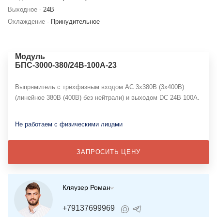
Выходное -
24В
Охлаждение -
Принудительное
Модуль
БПС-3000-380/24В-100А-23
Выпрямитель с трёхфазным входом АС 3х380В (3х400В)
(линейное 380В (400В) без нейтрали) и выходом DC 24В 100А.
Не работаем с физическими лицами
ЗАПРОСИТЬ ЦЕНУ
Кляузер Роман
+79137699969