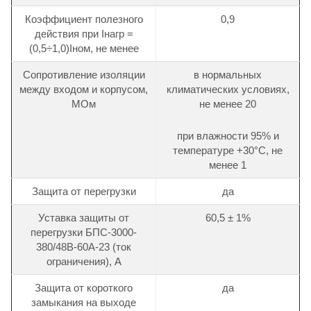
Коэффициент полезного
0,9
действия при Iнагр =
(0,5÷1,0)Iном, не менее
Сопротивление изоляции
в нормальных
между входом и корпусом,
климатических условиях,
МОм
не менее 20
при влажности 95% и
температуре +30°С, не
менее 1
Защита от перегрузки
да
Уставка защиты от
60,5 ± 1%
перегрузки БПС-3000-
380/48В-60А-23 (ток
ограничения), А
Защита от короткого
да
замыкания на выходе