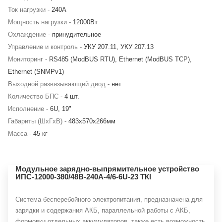
Ток нагрузки -
240А
Мощность нагрузки -
12000Вт
Охлаждение -
принудительное
Управление и контроль -
УКУ 207.11, УКУ 207.13
Мониторинг -
RS485 (ModBUS RTU), Ethernet (ModBUS TCP),
Ethernet (SNMPv1)
Выходной развязывающий диод -
нет
Количество БПС -
4 шт.
Исполнение -
6U, 19"
Габариты (ШхГхВ) -
483х570х266мм
Масса -
45 кг
Модульное зарядно-выпрямительное устройство
ИПС-12000-380/48В-240А-4/6-6U-23 ТКI
Система бесперебойного электропитания, предназначена для
зарядки и содержания АКБ, параллельной работы с АКБ,
формовки отдельных аккумуляторов, также есть возможность