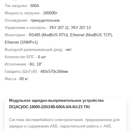
Ток нагрузки -
600А
Мощность нагрузки -
18000Вт
Охлаждение -
принудительное
Управление и контроль -
УКУ 207.11, УКУ 207.13
Мониторинг -
RS485 (ModBUS RTU), Ethernet (ModBUS TCP),
Ethernet (SNMPv1)
Выходной развязывающий диод -
нет
Количество БПС -
6 шт
Исполнение -
6U, 19"
Габариты (ШхГхВ) -
483х570х266мм
Масса -
60 кг
Модульное зарядно-выпрямительное устройство
DC(AC)/DC-18000-220/24В-600А-6/6-6U-23 TKI
Система бесперебойного электропитания, предназначена для
зарядки и содержания АКБ, параллельной работы с АКБ,