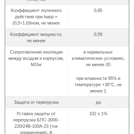
Коэффициент полезного
0,85
действия при Iнагр =
(0,5÷1,0)Iном, не менее
Коэффициент мощности,
0,99
не менее
Сопротивление изоляции
в нормальных
между входом и корпусом,
климатических условиях,
МОм
не менее 20
при влажности 95% и
температуре +30°С, не
менее 1
Защита от перегрузки
да
Уставка защиты от
102 ± 1%
перегрузки
БПС-3000-
220/24В-100А-23
(ток
ограничения), А