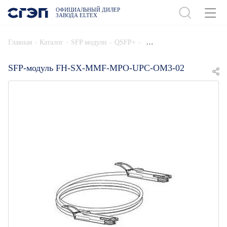
ОФИЦИАЛЬНЫЙ ДИЛЕР
ЗАВОДА ELTEX
ДОБАВИТЬ В СПЕЦИФИКАЦИЮ
-
-
-
-
Главная
Каталог
SFP модули
QSFP+
SFP-модуль FH-SX-MMF-MPO-UPC-OM3-02