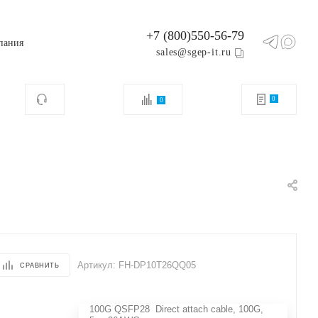
+7 (800)550-56-79
пания
sales@sgep-it.ru
0
0
Артикул:
FH-DP10T26QQ05
СРАВНИТЬ
100G QSFP28 Direct attach cable, 100G,