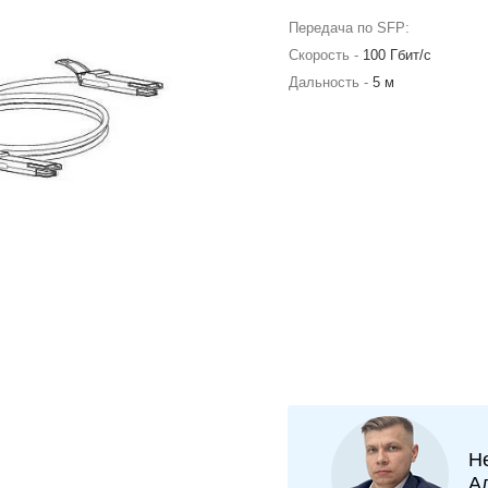
Передача по SFP:
Скорость -
100 Гбит/с
Дальность -
5 м
Н
А