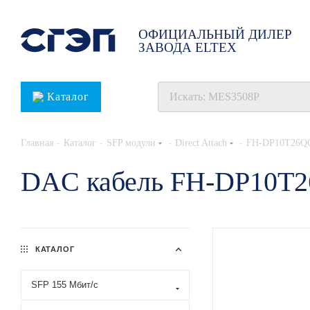
ОФИЦИАЛЬНЫЙ ДИЛЕР
ЗАВОДА ELTEX
Каталог
-
-
-
-
Главная
Каталог
SFP модули
Direct Attach
FH-DP10T26Q
DAC кабель FH-DP10T
КАТАЛОГ
SFP 155 Мбит/с