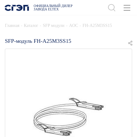
ОФИЦИАЛЬНЫЙ ДИЛЕР
ЗАВОДА ELTEX
ДОБАВИТЬ В СПЕЦИФИКАЦИЮ
-
-
-
-
Главная
Каталог
SFP модули
AOC
FH-A25M3SS15
SFP-модуль FH-A25M3SS15