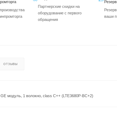
промторга
Резерв
Партнерские скидки на
производства
Резерв
оборудование с первого
минпромторга
ваши п
обращения
ОТЗЫВЫ
GE модуль, 1 волокно, class C++ (LTE3680P-BC+2)