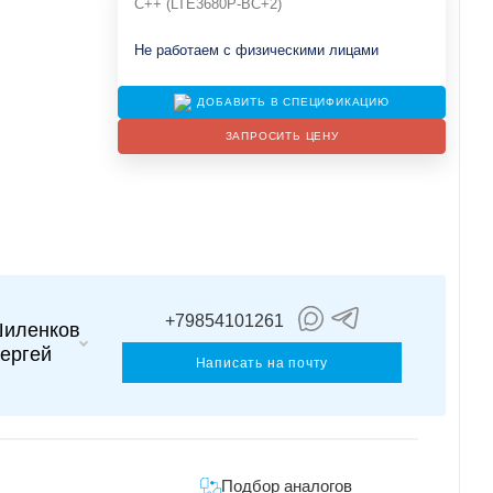
C++ (LTE3680P-BC+2)
Не работаем с физическими лицами
ДОБАВИТЬ В СПЕЦИФИКАЦИЮ
ЗАПРОСИТЬ ЦЕНУ
+79854101261
иленков
ергей
Написать на почту
Подбор аналогов