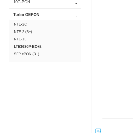
10G-PON
Turbo GEPON
NTE-2C
NTE-2 (B+)
NTE-1L
LTE3680P-BC+2
SFP-xPON (B+)