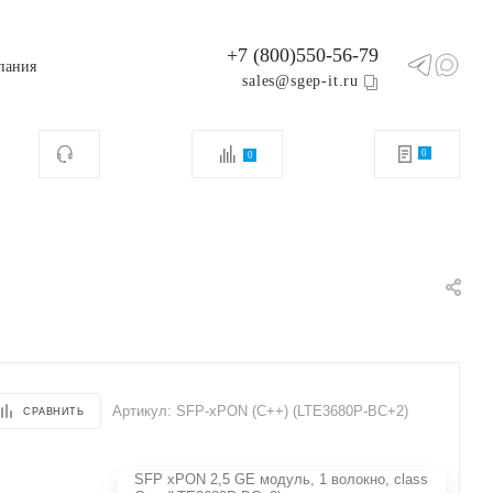
+7 (800)550-56-79
пания
sales@sgep-it.ru
0
0
Артикул:
SFP-xPON (C++) (LTE3680P-BC+2)
СРАВНИТЬ
SFP xPON 2,5 GE модуль, 1 волокно, class