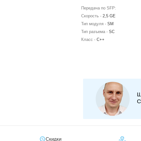
Передача по SFP:
Скорость -
2,5 GE
Тип модуля -
SM
Тип разъема -
SC
Класс -
C++
Ш
С
Скидки