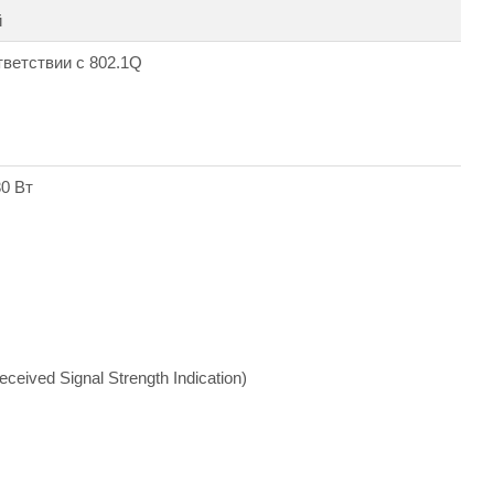
й
тветствии с 802.1Q
30 Вт
ved Signal Strength Indication)