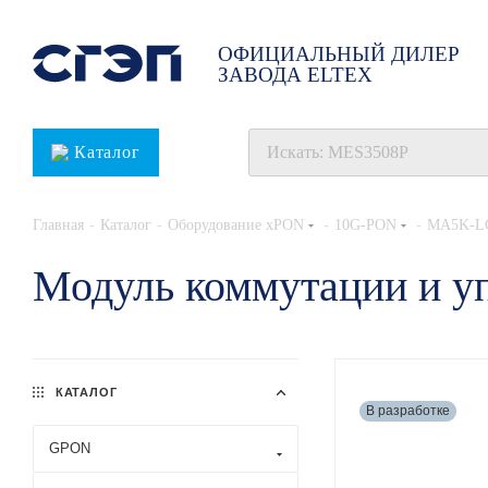
ОФИЦИАЛЬНЫЙ ДИЛЕР
ЗАВОДА ELTEX
Каталог
-
-
-
-
Главная
Каталог
Оборудование xPON
10G-PON
MA5K-L
Модуль коммутации и 
КАТАЛОГ
В разработке
GPON