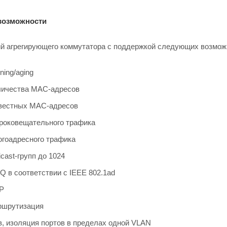
возможности
й агрегирующего коммутатора с поддержкой следующих возмож
ning/aging
личества MAC-адресов
вестных MAC-адресов
роковещательного трафика
гоадресного трафика
cast-групп до 1024
Q в соответствии с IEEE 802.1ad
P
ршрутизация
, изоляция портов в пределах одной VLAN