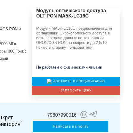
Модуль оптического доступа
OLT PON MA5K-LC16С
Модули MA5K-LC16C предназначены для
c XGS-PON и
организации широкополосного доступа в
сеть передачи данных по технологии
GPON/XGS-PON на скорости до 2,5/10
2000 МГц
Гбит/с в сторону пользователя.
ора:
300 Гбит/с
писей
Не работаем с физическими лицами
ДОБАВИТЬ В СПЕЦИФИКАЦИЮ
ЗАПРОСИТЬ ЦЕНУ
+79607990016
Шкрет
Виктория
Написать на почту