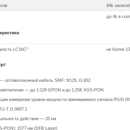
есов
64k записе
до 4k в соо
еристики
1
ность LC16С
не более 1
2
FP
— оптоволоконный кабель SMF: 9/125, G.652
зветвления — до 1:128 GPON и до 1:256 XGS-PON
и измерения уровня мощности принимаемого сигнала RSSI (Recei
TU-T G.9807.1
альность действия — 20 км
-PON): 1577 нм (DFB Laser)