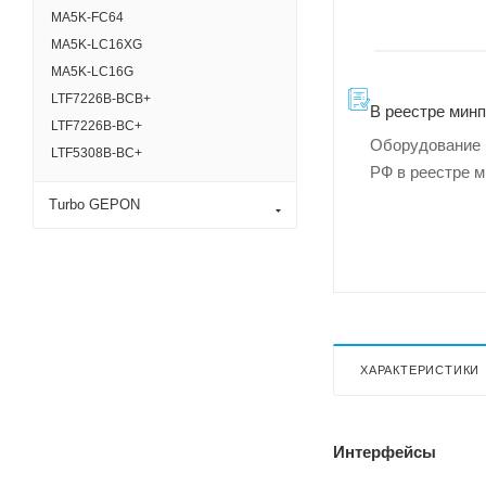
MA5K-FC64
MA5K-LC16XG
MA5K-LC16G
LTF7226B-BCB+
В реестре мин
LTF7226B-BC+
Оборудование 
LTF5308B-BC+
РФ в реестре 
Turbo GEPON
ХАРАКТЕРИСТИКИ
Интерфейсы