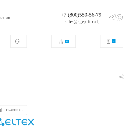
+7 (800)550-56-79
пания
sales@sgep-it.ru
0
0
СРАВНИТЬ