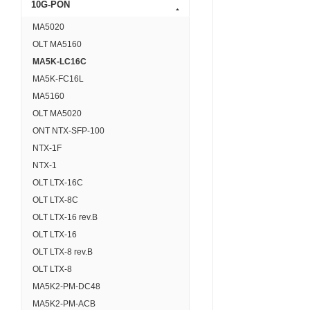
10G-PON
MA5020
OLT MA5160
MA5K-LC16С
MA5K-FC16L
MA5160
OLT MA5020
ONT NTX-SFP-100
NTX-1F
NTX-1
OLT LTX-16C
OLT LTX-8C
OLT LTX-16 rev.B
OLT LTX-16
OLT LTX-8 rev.B
OLT LTX-8
МA5K2-PM-DC48
MA5K2-PM-ACB