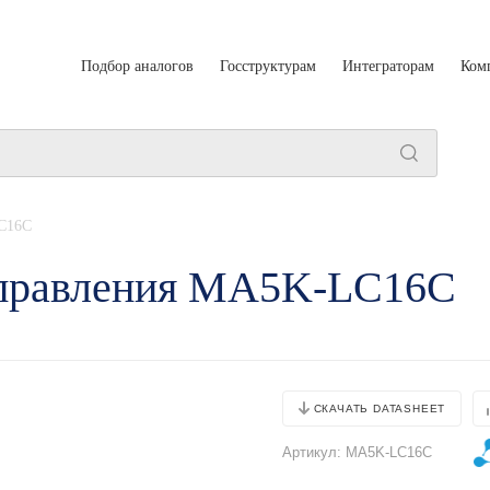
Подбор аналогов
Госструктурам
Интеграторам
Ком
C16С
управления MA5K-LC16С
СКАЧАТЬ DATASHEET
Артикул:
MA5K-LC16С