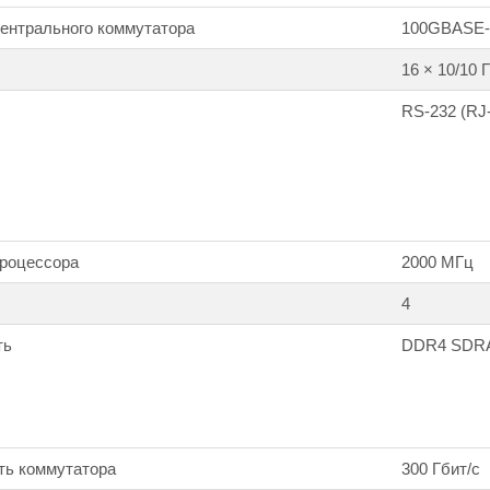
ентрального коммутатора
100GBASE-
16 × 10/10
RS-232 (RJ
процессора
2000 МГц
4
ть
DDR4 SDRA
ть коммутатора
300 Гбит/с