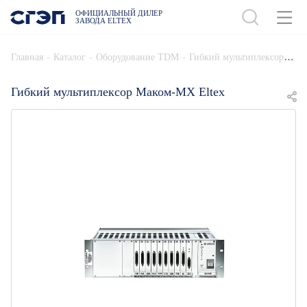
ОФИЦИАЛЬНЫЙ ДИЛЕР
ЗАВОДА ELTEX
ДОБАВИТЬ В СПЕЦИФИКАЦИЮ
-
-
-
Главная
Каталог
Оборудование TDM
Гибкий мультиплексор
Гибкий мультиплексор Маком-МX Eltex