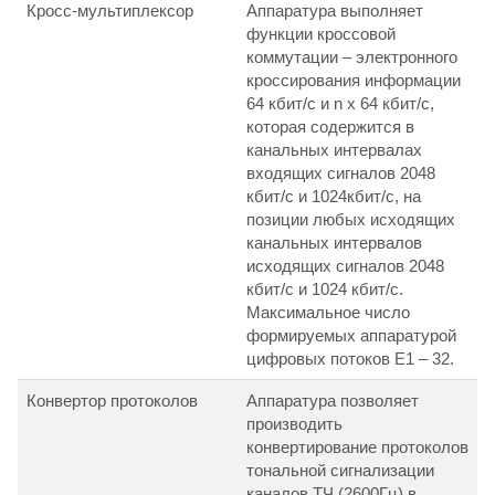
Кросс-мультиплексор
Аппаратура выполняет
функции кроссовой
коммутации – электронного
кроссирования информации
64 кбит/с и n х 64 кбит/с,
которая содержится в
канальных интервалах
входящих сигналов 2048
кбит/с и 1024кбит/с, на
позиции любых исходящих
канальных интервалов
исходящих сигналов 2048
кбит/с и 1024 кбит/с.
Максимальное число
формируемых аппаратурой
цифровых потоков Е1 – 32.
Конвертор протоколов
Аппаратура позволяет
производить
конвертирование протоколов
тональной сигнализации
каналов ТЧ (2600Гц) в