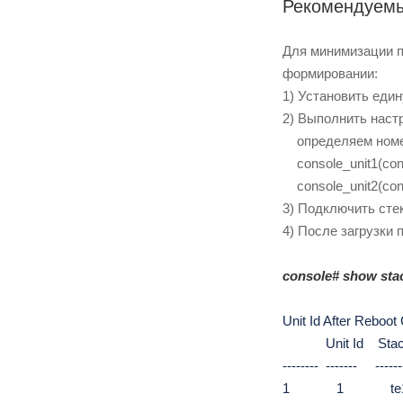
Рекомендуемы
Для минимизации п
формировании:
1) Установить еди
2) Выполнить наст
определяем номер 
console_unit1(config
console_unit2(config
3) Подключить сте
4) После загрузки 
console#
show stac
Unit Id After Reboot
Unit Id Stac
-------- ------- -------
1
1
te