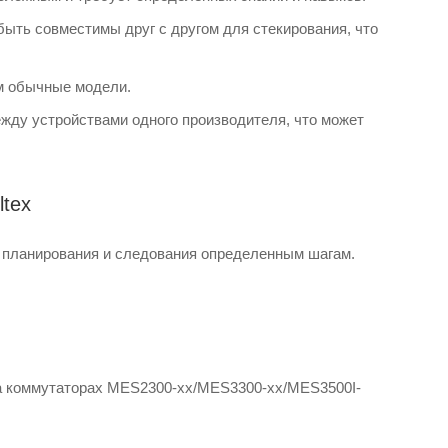
ыть совместимы друг с другом для стекирования, что
м обычные модели.
ежду устройствами одного производителя, что может
ltex
о планирования и следования определенным шагам.
на коммутаторах MES2300-xx/MES3300-xx/MES3500I-