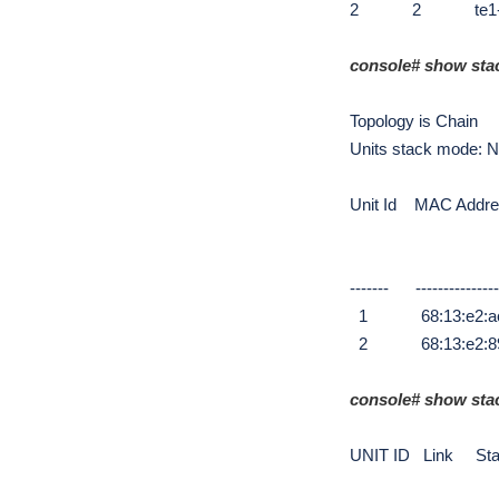
2
2
te1
console#
show sta
Topology is Chain
Units stack mode: N
Unit Id MAC Add
------- ----------------
1
68:13:e2:
2 68:13:e2:89:
console#
show stac
UNIT ID Link
St