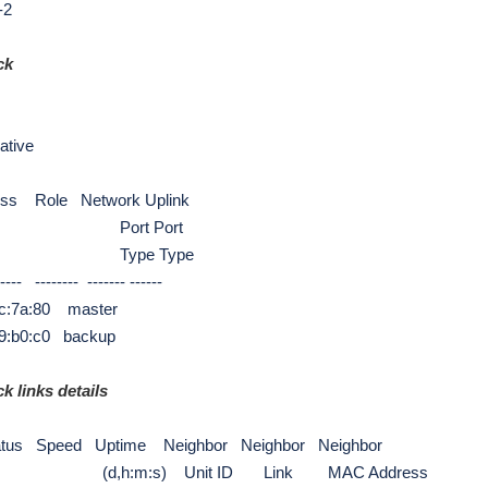
-2
ck
ative
ress
Role Network Uplink
Port
Port
Type
Type
--- -------- ------- ------
ac:7a:80 master
b0:c0 backup
k links details
atus Speed Uptime
Neighbor Neighbor
Neighbor
(d,h:m:s) Unit ID
Link
MAC Address