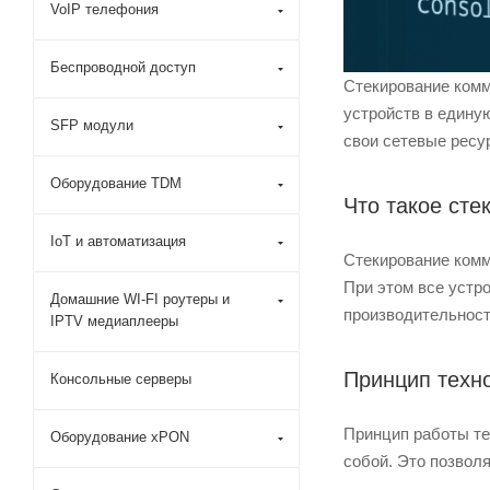
VoIP телефония
Беспроводной доступ
Стекирование комм
устройств в едину
SFP модули
свои сетевые ресу
Оборудование TDM
Что такое сте
IoT и автоматизация
Стекирование комм
При этом все устр
Домашние WI-FI роутеры и
производительност
IPTV медиаплееры
Принцип техн
Консольные серверы
Принцип работы те
Оборудование xPON
собой. Это позвол