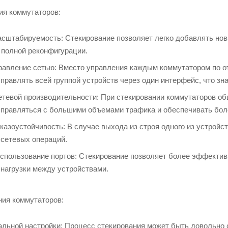
ия коммутаторов:
штабируемость: Стекирование позволяет легко добавлять новы
 полной реконфигурации.
равление сетью: Вместо управления каждым коммутатором по о
управлять всей группой устройств через один интерфейс, что зн
тевой производительности: При стекировании коммутаторов общ
справляться с большими объемами трафика и обеспечивать бол
азоустойчивость: В случае выхода из строя одного из устройс
сетевых операций.
пользование портов: Стекирование позволяет более эффектив
нагрузки между устройствами.
ия коммутаторов:
льной настройки: Процесс стекирования может быть довольно 