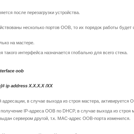
яется после перезагрузки устройства.
ействованы несколько портов OOB, то их порядок работы будет
лько на мастере.
я такого интерфейса назначается глобально для всего стека.
nterface oob
b)#
ip address X.X.X.X /XX
 адресации, в случае выхода из строя мастера, активируется OO
 получение IP-адреса OOB по DHCP, в случае выхода из строя м
выдан сервером другой, т.к. MAC-адрес OOB-порта изменился.