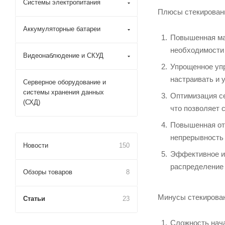
Системы электропитания
Плюсы стекирован
Аккумуляторные батареи
Повышенная мас
необходимости
Видеонаблюдение и СКУД
Упрощенное уп
настраивать и 
Серверное оборудование и
системы хранения данных
Оптимизация се
(СХД)
что позволяет 
Повышенная отк
непрерывность 
Новости
150
Эффективное ис
распределение 
Обзоры товаров
8
Минусы стекирован
Статьи
23
Сложность нача