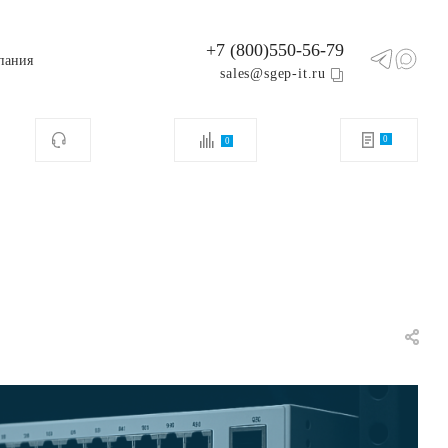
+7 (800)550-56-79
пания
sales@sgep-it.ru
0
0