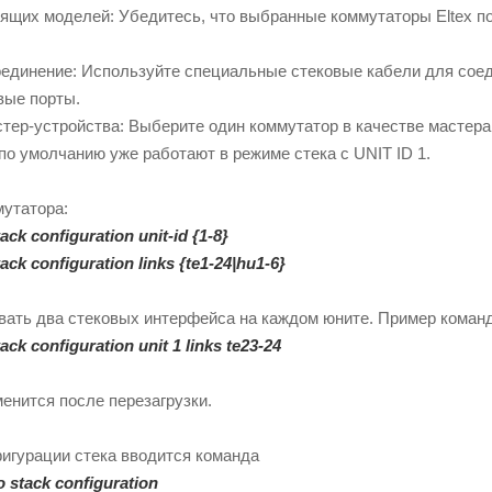
щих моделей: Убедитесь, что выбранные коммутаторы Eltex п
единение: Используйте специальные стековые кабели для соед
вые порты.
тер-устройства: Выберите один коммутатор в качестве мастера
о умолчанию уже работают в режиме стека с UNIT ID 1.
утатора:
ack configuration unit-id {1-8}
ack configuration links {te1-24|hu1-6}
ать два стековых интерфейса на каждом юните. Пример команд
ack configuration unit 1 links te23-24
енится после перезагрузки.
игурации стека вводится команда
o stack configuration