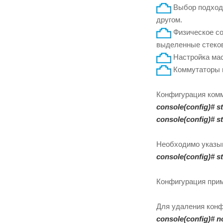
Выбор подходя
другом.
Физическое со
выделенные стеко
Настройка мас
Коммутаторы п
Конфигурация комм
console(config)# st
console(config)# st
Необходимо указыв
console(config)# st
Конфигурация прим
Для удаления конф
console(config)# n