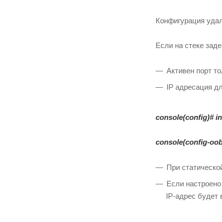
Конфигурация удал
Если на стеке зад
Активен порт то
IP адресация дл
console(config)#
i
console(config-oo
При статической
Если настроено
IP-адрес будет 