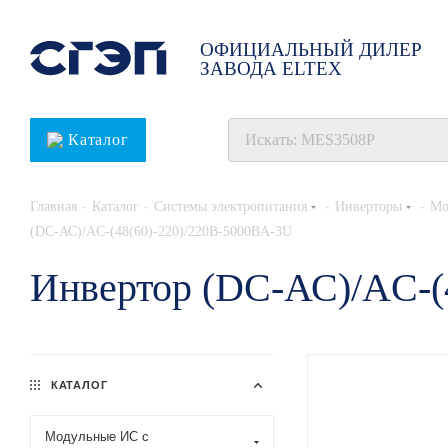
ОФИЦИАЛЬНЫЙ ДИЛЕР
ЗАВОДА ELTEX
Каталог
-
-
-
-
Главная
Каталог
Системы электропитания
Инверторы
Мо
(DC-АС)/AC-(48(60)-220)/220B-5000BA-3U
Инвертор (DC-АС)/AC-(
КАТАЛОГ
Модульные ИС с