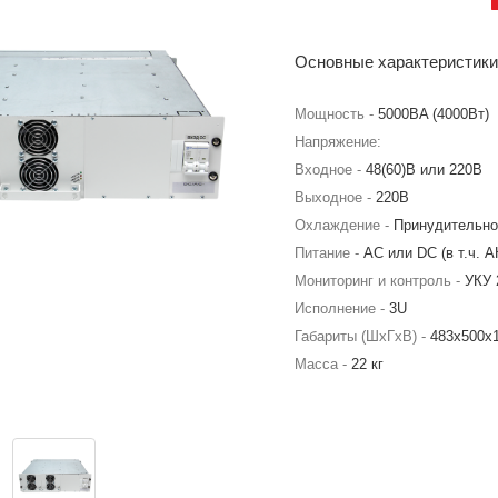
Основные характеристики
Мощность -
5000BA (4000Вт)
Напряжение:
Входное -
48(60)В или 220В
Выходное -
220В
Охлаждение -
Принудительно
Питание -
АС или DC (в т.ч. А
Мониторинг и контроль -
УКУ 
Исполнение -
3U
Габариты (ШхГхВ) -
483х500х
Масса -
22 кг