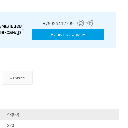
+79325412739
емальцев
лександр
Написать на почту
ОТЗЫВЫ
48(60)
220