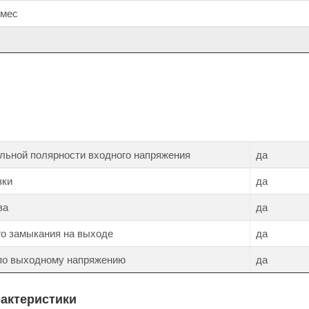
 мес
льной полярности входного напряжения
да
зки
да
ва
да
го замыкания на выходе
да
 по выходному напряжению
да
рактеристики