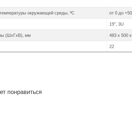
 температуры окружающей среды, ºС
от 0 до +50
19’’, 3U
ры (ШхГхВ), мм
483 х 500 х
22
ет понравиться