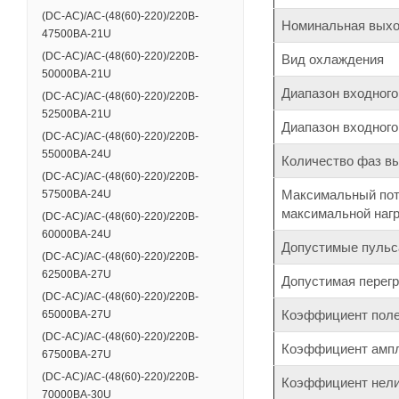
(DC-АС)/AC-(48(60)-220)/220B-
Номинальная выхо
47500BA-21U
(DC-АС)/AC-(48(60)-220)/220B-
Вид охлаждения
50000BA-21U
Диапазон входного
(DC-АС)/AC-(48(60)-220)/220B-
52500BA-21U
Диапазон входного
(DC-АС)/AC-(48(60)-220)/220B-
55000BA-24U
Количество фаз в
(DC-АС)/AC-(48(60)-220)/220B-
Максимальный потр
57500BA-24U
максимальной нагр
(DC-АС)/AC-(48(60)-220)/220B-
60000BA-24U
Допустимые пульса
(DC-АС)/AC-(48(60)-220)/220B-
62500BA-27U
Допустимая перегр
(DC-АС)/AC-(48(60)-220)/220B-
Коэффициент полез
65000BA-27U
(DC-АС)/AC-(48(60)-220)/220B-
Коэффициент ампли
67500BA-27U
(DC-АС)/AC-(48(60)-220)/220B-
Коэффициент нели
70000BA-30U