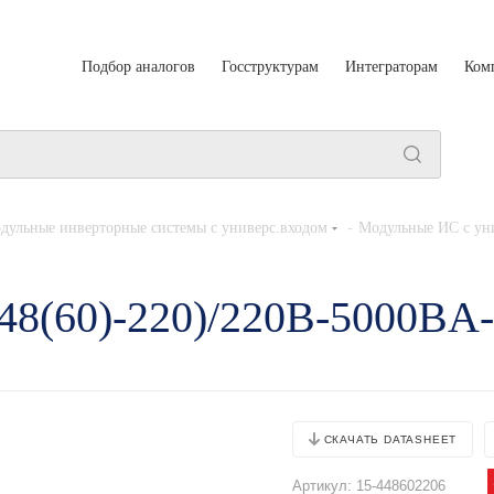
Подбор аналогов
Госструктурам
Интеграторам
Ком
-
дульные инверторные системы с универс.входом
Модульные ИС с уни
48(60)-220)/220B-5000BA-
СКАЧАТЬ DATASHEET
Артикул:
15-448602206