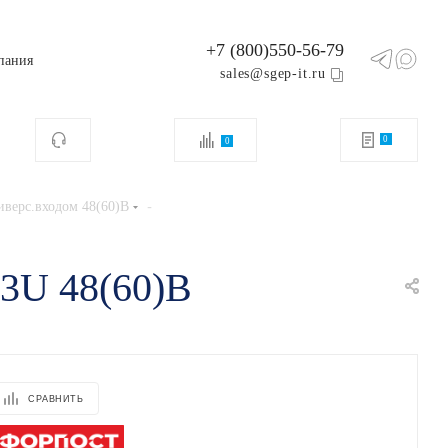
+7 (800)550-56-79
пания
sales@sgep-it.ru
0
0
-
верс.входом 48(60)В
3U 48(60)В
СРАВНИТЬ