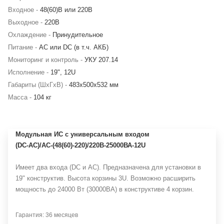
Входное -
48(60)В или 220В
Выходное -
220В
Охлаждение -
Принудительное
Питание -
АС или DC (в т.ч. АКБ)
Мониторинг и контроль -
УКУ 207.14
Исполнение -
19", 12U
Габариты (ШхГхВ) -
483х500х532 мм
Масса -
104 кг
Модульная ИС с универсальным входом
(DC-АС)/AC-(48(60)-220)/220B-25000ВА-12U
Имеет два входа (DC и АС). Предназначена для установки в
19" конструктив. Высота корзины 3U. Возможно расширить
мощность до 24000 Вт (30000ВА) в конструктиве 4 корзин.
Гарантия: 36 месяцев