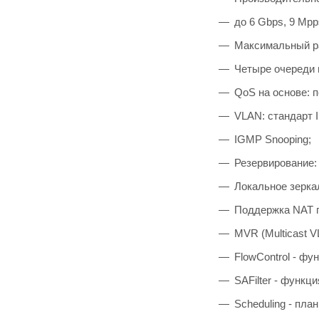
до 6 Gbps, 9
Mpp
Максимальный ра
Четыре очереди 
QoS на основе: 
VLAN: стандарт I
IGMP Snooping;
Резервирование: 
Локальное зерка
Поддержка NAT п
MVR (Multicast V
FlowControl - фу
SAFilter - функ
Scheduling - пл