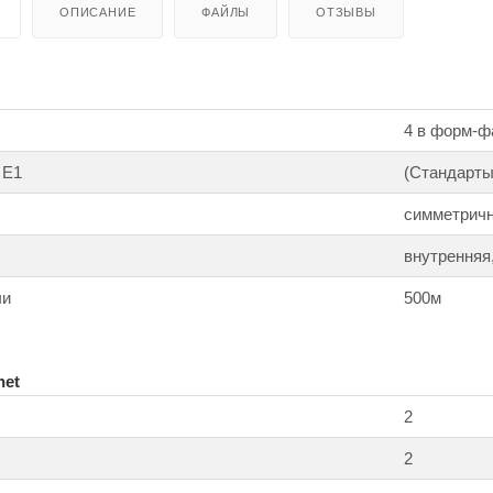
ОПИСАНИЕ
ФАЙЛЫ
ОТЗЫВЫ
4 в форм-ф
 E1
(Стандарты:
cимметрич
внутренняя
чи
500м
net
2
2