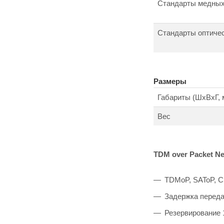
Стандарты медных
Стандарты оптиче
Размеры
Габариты (ШxВxГ, 
Вес
TDM over Packet Net
TDMoP
, SAToP,
Задержка передач
Резервирование 