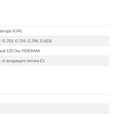
акторе RJ45
 G.703, G.704, G.706, G.823)
ный 120 Ом, HDB3/AMI
, от входящего потока Е1