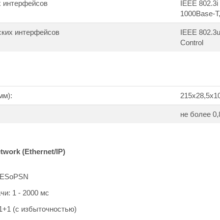
 интерфейсов
IEEE 802.3i
1000Base-T,
ских интерфейсов
IEEE 802.3u
Control
мм):
215х28,5х10
не более 0,
work (Ethernet/IP)
 CESoPSN
и: 1 - 2000 мс
1+1 (с избыточностью)