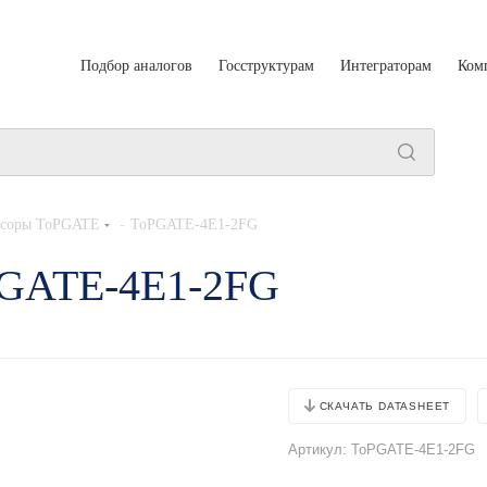
Подбор аналогов
Госструктурам
Интеграторам
Ком
-
ксоры ToPGATE
ToPGATE-4E1-2FG
PGATE-4E1-2FG
СКАЧАТЬ DATASHEET
Артикул:
ToPGATE-4E1-2FG