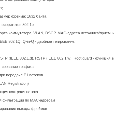
s
;
змер фрейма: 1632 байта
приоритетов 802.1p;
порта коммутатора, VLAN, DSCP, MAC-адреса источника/приемни
EEE 802.1Q; Q-in-Q - двойное тегирование;
STP (IEEE 802.1.d), RSTP (IEEE 802.1.w), Root guard - функция 
лирование трафика
ри передаче Е1 потоков
LAN Registration)
нкция контроля потока
ция фильтрации по MAC-адресам
анирование выхода фреймов