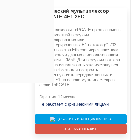
Оптический мультиплексор
ToPGATE-4E1-2FG
Мультиплексоры ToPGATE предназначены
 2 SFP/CSFP 1Gb
для совместной передачи
структурированных или
неструктурированных Е1 потоков (G.703,
G.704) и пакетов Ethernet через пакетную
сеть передачи данных с использованием
технологии TDMoP. Для передачи потоков
Е1 можно использовать уже имеющуюся
IP/Ethernet сеть или построить
полноценную сеть передачи данных и
потоков Е1 на основе мультиплексоров
серии ToPGATE.
Гарантия: 12 месяцев
Не работаем с физическими лицами
ДОБАВИТЬ В СПЕЦИФИКАЦИЮ
ЗАПРОСИТЬ ЦЕНУ