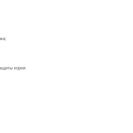
ка;
защиты корня