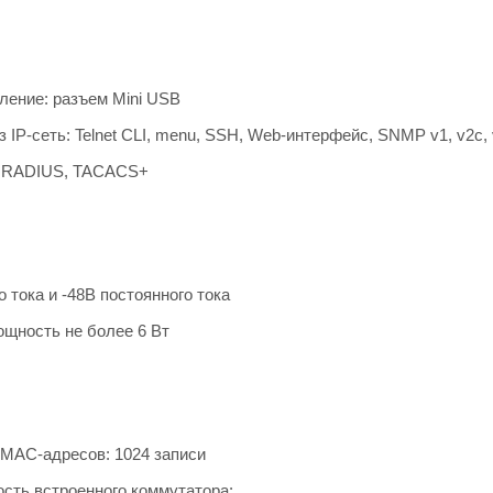
ление: разъем Mini USB
 IP-сеть: Telnet CLI, menu, SSH, Web-интерфейс, SNMP v1, v2c,
 RADIUS, TACACS+
 тока и -48В постоянного тока
щность не более 6 Вт
MAC-адресов: 1024 записи
сть встроенного коммутатора: