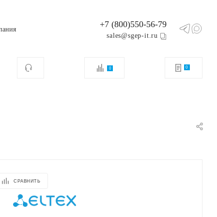
+7 (800)550-56-79
пания
sales@sgep-it.ru
0
0
СРАВНИТЬ