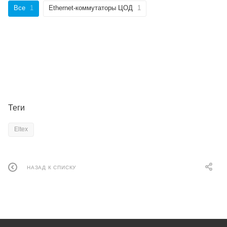
Все
1
Ethernet-коммутаторы ЦОД
1
Теги
Eltex
НАЗАД К СПИСКУ