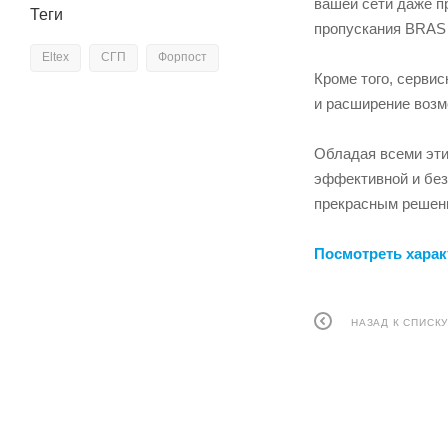
вашей сети даже п
Теги
пропускания BRAS 
Eltex
СГП
Форпост
Кроме того, серви
и расширение возм
Обладая всеми эти
эффективной и без
прекрасным решени
Посмотреть хара
НАЗАД К СПИСК