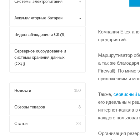
Системы электропитания
Аккумуляторные батареи
Компания Eltex ан
Видеонаблюдение и СКУД
предприятий.
Серверное оборудование и
Маршрутизатор обл
системы хранения данных
а так же благодар
(СХД)
Firewall). По мим
приложениям и мон
Новости
150
Также,
сервисный 
его идеальным реш
Обзоры товаров
8
интернет-канала в
каждого пользоват
Статьи
23
Организация резер