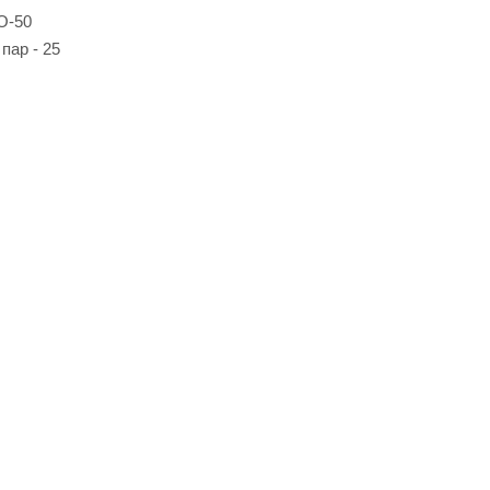
O-50
пар - 25