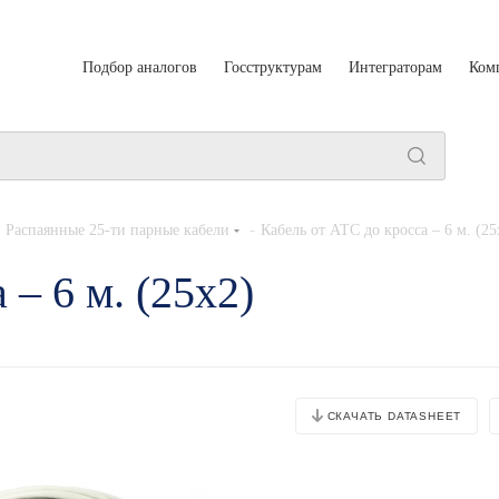
Подбор аналогов
Госструктурам
Интеграторам
Ком
-
Распаянные 25-ти парные кабели
Кабель от АТС до кросса – 6 м. (25
 – 6 м. (25х2)
СКАЧАТЬ DATASHEET