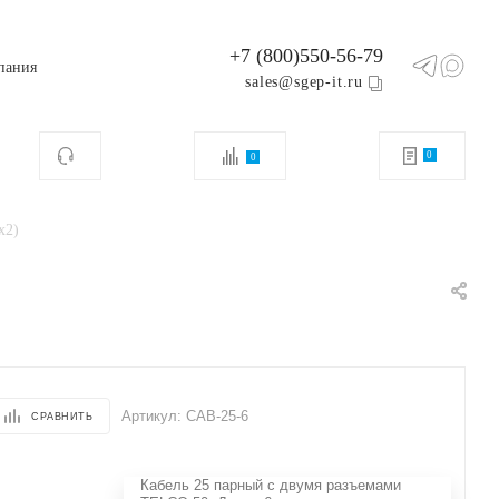
+7 (800)550-56-79
пания
sales@sgep-it.ru
0
0
х2)
Артикул:
CAB-25-6
СРАВНИТЬ
Кабель 25 парный с двумя разъемами