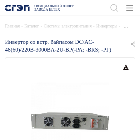
ОФИЦИАЛЬНЫЙ ДИЛЕР
ЗАВОДА ELTEX
ДОБАВИТЬ В СПЕЦИФИКАЦИЮ
-
-
-
-
Главная
Каталог
Системы электропитания
Инверторы
Инвертор со встр. байпасом DC/AC-
48(60)/220B-3000BA-2U-BP(-РА; -BRS; -РГ)